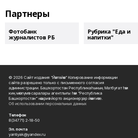
Партнеры
Фотобанк
Рубрика "Еда и
журналистов РБ
напитки"
© 2026 Сайт издания "Йәнтөйәк" Копирование информации
сайта разрешено только с письменного согласия
администрации. Башҡортостан Республикаһының Матбуғат һәм
киң мәғлүмәт саралары агентлығы һәм "Республика
Башкортостан" нәшриәт йорто акционерҙар йәмғиәте.
Об использовании персональных данных
Телефон
8(34771) 2-18-50
Эл. почта
yantiyak@yandex.ru