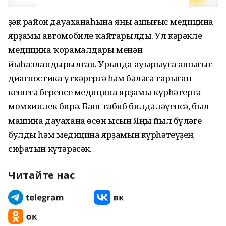
Үҙәк район дауаханаһына яңы ашығыс медицина
ярҙамы автомобиле ҡайтарылды. Ул кәрәкле
медицина ҡорамалдары менән
йыһазландырылған. Урында ауырыуға ашығыс
диагностика үткәрергә һәм бәләгә тарыған
кешегә беренсе медицина ярҙамы күрһәтергә
мөмкинлек бирә. Баш табиб билдәләүенсә, был
машина дауахана өсөн ысын Яңы йыл бүләге
булды һәм медицина ярҙамын күрһәтеүҙең
сифатын күтәрәсәк.
Читайте нас