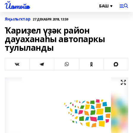
Йәнтөйәк
Яңылыҡтар
27 ДЕКАБРЯ 2018, 13:59
Ҡариҙел үҙәк район
дауаханаһы автопаркы
тулыланды