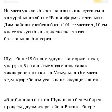
Йәнә мәктәп уҡыусыһы ҡатнашлығында ғәҙәттән тыш
хәл тураһында хәбәр итә “Башинформ” агентлығы.
Дим районы мәктәбендә бөгөн 101-се мәктәптең 10-сы
класс уҡыусыһының икенсе ҡатта газ
баллонынан һиптергән.
Шул сәбәпле 15 бала медпунктҡа мөрәжәғәт иткән,
уларҙың 8-ен ашығыс ярҙам дауаханаға
тикшерергә алып киткән. Уҡыусылар һәм мәктәп
хеҙмәткәрҙәре белем усағынан эвакуацияланған.
«Әле биналар елләтелә. Шунан һуң белем биреү
процесы дауам итергә тейеш. Ваҡиға сәбәптәре