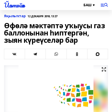
Йәнтөйәк
Яңылыҡтар
12 ДЕКАБРЯ 2018, 13:27
Өфөлә мәктәптә уҡыусы газ
баллонынан һиптергән,
зыян күреүселәр бар