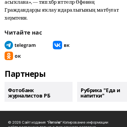
асыҡлана», — тип хәбәр иттеләр Өфөнөң
Граждандарҙы яҡлау идаралығының матбуғат
хеҙмәтенән.
Читайте нас
Партнеры
Фотобанк
Рубрика "Еда и
журналистов РБ
напитки"
© 2026 Сайт издания "Йәнтөйәк" Копирование информации