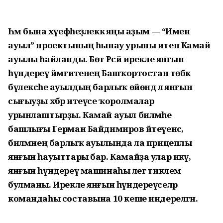
Һәм бына хәүефһеҙлеккә яңы аҙым — “Имен
ауыл” проектының һынау урыны итеп Камай
ауылы һайланды. Бөтә Рәсәй ирекле янғын
һүндереү йәмғиәтенең Башҡортостан төбәк
бүлексәһе ауылдың барлыҡ өйөндә лә янғын
сығыуҙы хәбәр итеүсе ҡоролмалар
урынлаштырҙы. Камай ауыл биләмәһе
башлығы Герман Байдимиров әйтеүенсә,
биләмәнең барлыҡ ауылында ла прицеплы
янғын һауыттары бар. Камайҙа улар икәү, ә
янғын һүндереү машинаһы әлегә тиклем
булманы. Ирекле янғын һүндереүселәр
командаһы составына 10 кеше индерелгән.