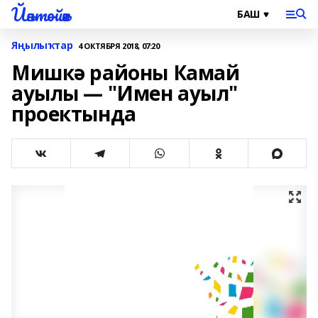
Йәнтөйәк
Яңылыҡтар
4 ОКТЯБРЯ 2018, 07:20
Мишкә районы Камай
ауылы — "Имен ауыл"
проектында