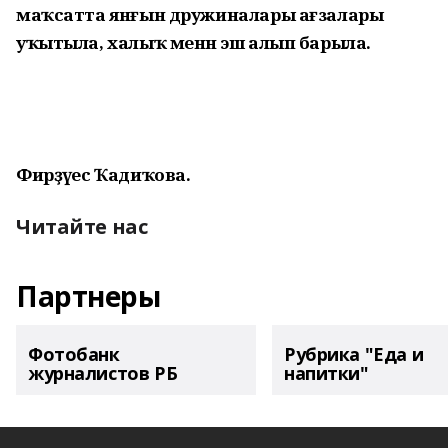
маҡсатта янғын дружиналары ағзалары
уҡытыла, халыҡ менән эш алып барыла.
Фирҙәүес Ҡадиҡова.
Читайте нас
Партнеры
Фотобанк
Рубрика "Еда и
журналистов РБ
напитки"