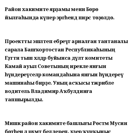
Район хакимиәте ярҙамы менән Бөрө
йылғаһында күпер эргәһендә пирс төҙөлдө.
Проектты эшләтеп ебәреүгә арналған тантаналы
сарала Башҡортостан Республикаһының
Ғәҙәттән тыш хәлдәр буйынса дәүләт комитеты
Камай ауыл Советының ирекле янғын
һүндереүселәр командаһына янғын һүндереү
машинаһы бирҙе. Уның асҡысы тәжрибәле
водитель Владимир Аҡбулдинға
тапшырылды.
Мишкә район хакимиәте башлығы Рөстәм Мусин
бөтәһенә лә рәхмәт белдереп, хәҙер ҡурҡыныс