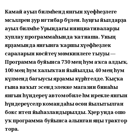
Камай ауыл биләмәһендә янғын хәүефһеҙлеге
мәсьәләләренә ҙур иғтибар бүленә. Һуңғы йылдарҙа
ауыл биләмәһе Урындағы инициативаларҙы
хуплау программаһында ҡатнаша. Уның
ярҙамында янғынға ҡаршы хәүефһеҙлек
сараларын көсәйтеү мөмкинлеге тыуҙы —
Программа буйынса 730 мең һум аҡса алдыҡ,
100 мең һум халыҡтан йыйылды, 40 мең һум
күләмендә бағыусы ярҙамы күрһәтелде. Ҡыҫҡа
ғына ваҡыт эсендә элекке магазин бинаһы
янғын һүндереү автомобиле һәм ирекле янғын
һүндереүселәр командаһы өсөн йылытылған
бокс итеп йыһазландырылды. Хәҙер унда ошо
уҡ программа буйынса алынған яңы трактор
тора.