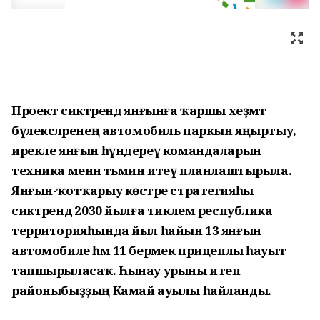
Проект сиктәрендә янғынға ҡаршы хеҙмәт
бүлексәләренең автомобиль паркын яңыртыу,
ирекле янғын һүндереү командаларын
техника менән тәьмин итеү планлаштырыла.
Янғын-ҡотҡарыу көстәре стратегияһы
сиктәрендә 2030 йылға тиклем республика
территорияһында йыл һайын 13 янғын
автомобиле һәм 11 берәмек прицеплы һауыт
тапшырыласаҡ. Һынау урыны итеп
районыбыҙҙың Камай ауылы һайланды.