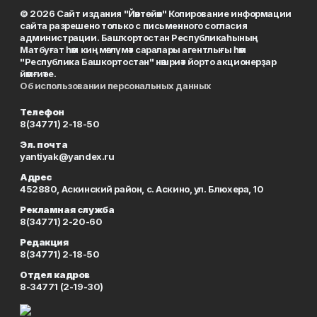
© 2026 Сайт издания "Йәнтөйәк" Копирование информации
сайта разрешено только с письменного согласия
администрации. Башҡортостан Республикаһының
Матбуғат һәм киң мәғлүмәт саралары агентлығы һәм
"Республика Башкортостан" нәшриәт йорто акционерҙар
йәмғиәте.
Об использовании персональных данных
Телефон
8(34771) 2-18-50
Эл. почта
yantiyak@yandex.ru
Адрес
452880, Аскинский район, с. Аскино, ул. Блюхера, 10
Рекламная служба
8(34771) 2-20-60
Редакция
8(34771) 2-18-50
Отдел кадров
8-34771 (2-19-30)