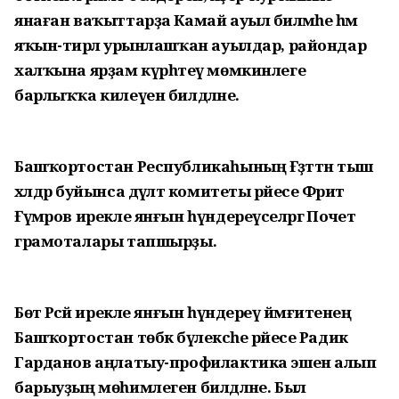
янаған ваҡыттарҙа Камай ауыл биләмәһе һәм
яҡын-тирәлә урынлашҡан ауылдар, райондар
халҡына ярҙам күрһәтеү мөмкинлеге
барлыҡҡа килеүен билдәләне.
Башҡортостан Республикаһының Ғәҙәттән тыш
хәлдәр буйынса дәүләт комитеты рәйесе Фәрит
Ғүмәров ирекле янғын һүндереүселәргә Почет
грамоталары тапшырҙы.
Бөтә Рәсәй ирекле янғын һүндереү йәмғиәтенең
Башҡортостан төбәк бүлексәһе рәйесе Радик
Гарданов аңлатыу-профилактика эшен алып
барыуҙың мөһимлеген билдәләне. Был