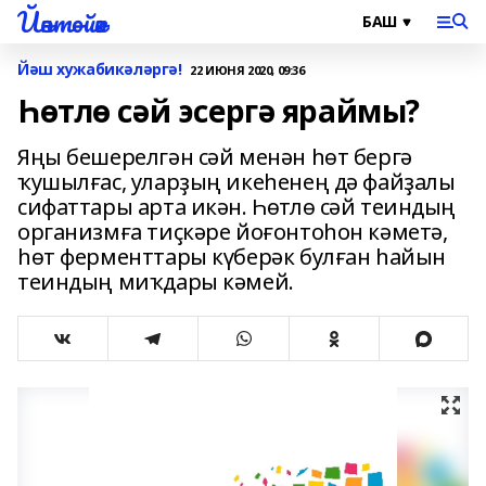
Йәнтөйәк
Йәш хужабикәләргә!
22 ИЮНЯ 2020, 09:36
Һөтлө сәй эсергә яраймы?
Яңы бешерелгән сәй менән һөт бергә
ҡушылғас, уларҙың икеһенең дә файҙалы
сифаттары арта икән. Һөтлө сәй теиндың
организмға тиҫкәре йоғонтоһон кәметә,
һөт ферменттары күберәк булған һайын
теиндың миҡдары кәмей.