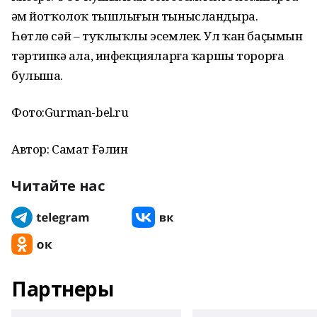
һәм йотҡолоҡ тышлығын тынысландыра.
Һөтлө сәй – туҡлыҡлы эсемлек. Ул ҡан баҫымын
тәртипкә һала, инфекцияларға ҡаршы торорға
булыша.
Фото:Gurman-bel.ru
Автор: Самат Ғәлин
Читайте нас
Партнеры