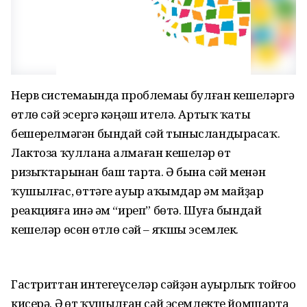
Нерв системаһында проблемаһы булған кешеләргә
һөтлө сәй эсергә кәңәш ителә. Артыҡ ҡаты
бешерелмәгән бындай сәй тынысландырасаҡ.
Лактоза ҡуллана алмаған кешеләр һөт
ризыҡтарынан баш тарта. Ә бына сәй менән
ҡушылғас, һөттәге ауыр аҡһымдар һәм майҙар
реакцияға инә һәм “иреп” бөтә. Шуға бындай
кешеләр өсөн һөтлө сәй – яҡшы эсемлек.
Гастриттан интегеүселәр сәйҙән ауырлыҡ тойғоһо
кисерә. Ә һөт ҡушылған сәй эсемлекте йомшарта