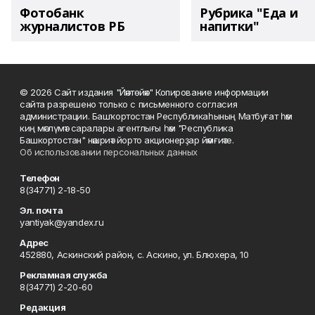
Фотобанк
Рубрика "Еда и
журналистов РБ
напитки"
© 2026 Сайт издания "Йәнтөйәк" Копирование информации
сайта разрешено только с письменного согласия
администрации. Башҡортостан Республикаһының Матбуғат һәм
киң мәғлүмәт саралары агентлығы һәм "Республика
Башкортостан" нәшриәт йорто акционерҙар йәмғиәте.
Об использовании персональных данных
Телефон
8(34771) 2-18-50
Эл. почта
yantiyak@yandex.ru
Адрес
452880, Аскинский район, с. Аскино, ул. Блюхера, 10
Рекламная служба
8(34771) 2-20-60
Редакция