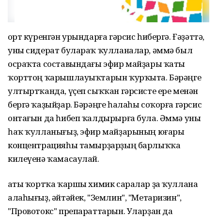
Ҡорт күренгән урындарға гәрсис һибергә. Ғәҙәттә,
уны ­сидерат булараҡ ҡулланалар, әммә был
осраҡта составындағы эфир майҙары ҡаты
ҡорттоң ҡарышлауыҡтарын ҡурҡыта. Бәрәңге
ултыртҡанда, үҫеп сыҡҡан гәрсисте ере менән
бергә ҡаҙыйҙар. Бәрәңге һалаһы соҡорға гәрсис
онтағын да һибеп ҡалдырырға була. Әммә уны
һаҡ ҡулланығыҙ, эфир майҙарының юғары
концентрацияһы тамырҙарҙың барлыҡҡа
килеүенә ҡамасаулай.
Ҡаты ҡортҡа ҡаршы химик саралар ҙа ҡуллана
алаһығыҙ, әйтәйек, "Землин", "Метаризин",
"Провотокс" препараттарын. Уларҙан да