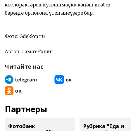
көслөрәктәрен ҡулланмаҫҡа кәңәш итәбеҙ -
бәрәңге орлоғона үтеп инеүҙәре бар.
Фото: Gdeklop.ru
Автор: Самат Ғәлин
Читайте нас
Партнеры
Фотобанк
Рубрика "Еда и