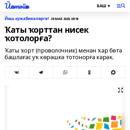
Йәнтөйәк
Йәш хужабикәләргә!
28 МАЯ 2020, 09:18
Ҡаты ҡорттан нисек
ҡотолорға?
Ҡаты ҡорт (проволочник) менән ҡар бөтә
башлағас уҡ көрәшкә тотонорға кәрәк.