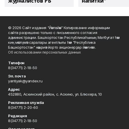
журналистов РБ
напитки"
© 2026 Сайт издания "Йәнтөйәк" Копирование информации
сайта разрешено только с письменного согласия
администрации. Башҡортостан Республикаһының Матбуғат һәм
киң мәғлүмәт саралары агентлығы һәм "Республика
Башкортостан" нәшриәт йорто акционерҙар йәмғиәте.
Об использовании персональных данных
Телефон
8(34771) 2-18-50
Эл. почта
yantiyak@yandex.ru
Адрес
452880, Аскинский район, с. Аскино, ул. Блюхера, 10
Рекламная служба
8(34771) 2-20-60
Редакция
8(34771) 2-18-50