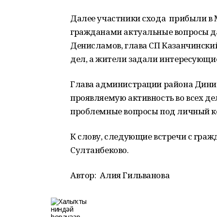
Далее участники схода прибыли в М
гражданами актуальные вопросы да
Денисламов, глава СП Казанчински
дел, а жители задали интересующи
Глава администрации района Дини
проявляемую активность во всех дел
проблемные вопросы под личный к
К слову, следующие встречи с гражда
Султанбеково.
Автор:
Алия Гильванова