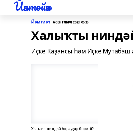
Йәнтөйәк
Йәмғиәт
6 СЕНТЯБРЯ 2023, 05:25
Халыҡты ниндәй
Иҫке Ҡаҙансы һәм Иҫке Мутабаш
Халыҡты ниндәй һорауҙар борсой?