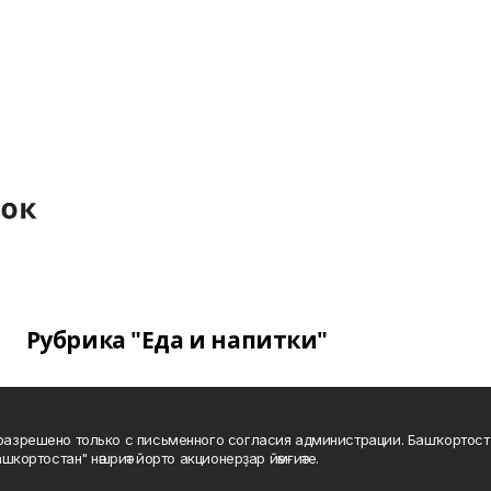
Рубрика "Еда и напитки"
а разрешено только с письменного согласия администрации. Башҡортос
шкортостан" нәшриәт йорто акционерҙар йәмғиәте.