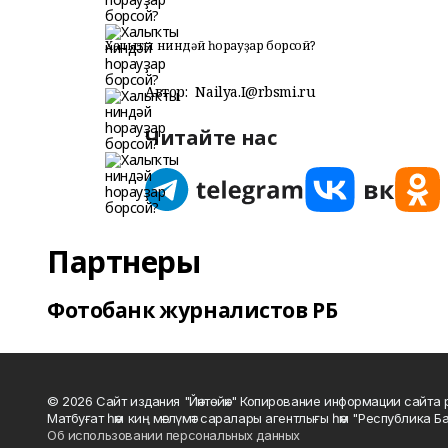
Халыҡты ниндәй һорауҙар борсой?
Автор:
Nailya.I@rbsmi.ru
Читайте нас
Партнеры
Фотобанк журналистов РБ
© 2026 Сайт издания "Йәнтөйәк" Копирование информации сайт
Матбуғат һәм киң мәғлүмәт саралары агентлығы һәм "Республика Ба
Об использовании персональных данных