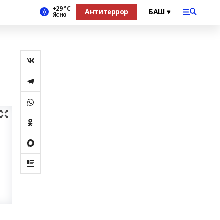
+29 °С
Антитеррор
Ясно