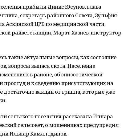
оселения прибыли Динис Юсупов, глава
ллина, секретарь районного Совета, Зульфия
ча Аскинской ЦРБ по медицинской части,
кой райветстанции, Марат Хазиев, инструктор
сь такие актуальные вопросы, как состояние
ов, вопросы выпаса скота. Население
менениях в районе, об эпизоотической
зон простуд и к сведению присутствующих на
не достаточно вакцин от гриппа, которые уже
ки.
ти сельского поселения рассказала Илнара
вский сельсовет, о мошенниках предупредил
ции Ильнар Камалтдинов.