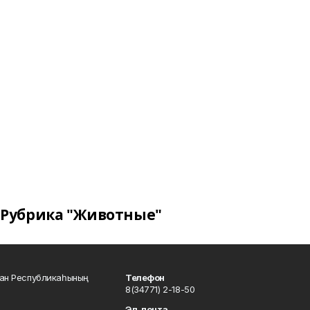
Рубрика "Животные"
тан Республикаһының
Телефон
8(34771) 2-18-50
Эл. почта