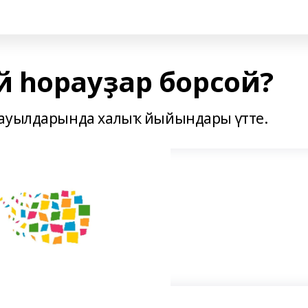
 һорауҙар борсой?
 ауылдарында халыҡ йыйындары үтте.