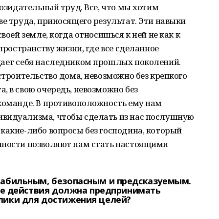
созидательный труд. Все, что мы хотим
ве труда, приносящего результат. Эти навыки
воей земле, когда относишься к ней не как к
 пространству жизни, где все сделанное
щает себя наследником прошлых поколений.
строительство дома, невозможно без крепкого
, в свою очередь, невозможно без
 команде. В противоположность ему нам
видуализма, чтобы сделать из нас послушную
какие-либо вопросы без господина, который
нности позволяют нам стать настоящими
табильным, безопасным и предсказуемым.
кие действия должна предпринимать
лики для достижения целей?