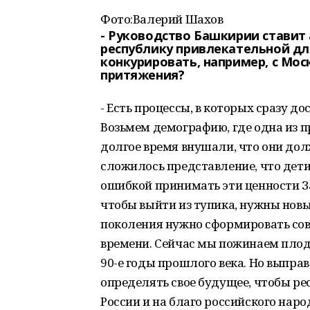
Фото:
Валерий Шахов
- Руководство Башкирии ставит
республику привлекательной дл
конкурировать, например, с Мос
притяжения?
- Есть процессы, в которых сразу д
Возьмем демографию, где одна из 
долгое время внушали, что они дол
сложилось представление, что дети
ошибкой принимать эти ценности З
чтобы выйти из тупика, нужны новы
поколения нужно сформировать сов
времени. Сейчас мы пожинаем плоды
90-е годы прошлого века. Но выпра
определять свое будущее, чтобы ре
России и на благо российского наро