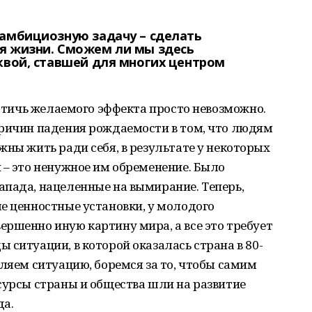
 амбициозную задачу – сделать
я жизни. Сможем ли мы здесь
квой, ставшей для многих центром
остичь желаемого эффекта просто невозможно.
причин падения рождаемости в том, что людям
жны жить ради себя, в результате у некоторых
 – это ненужное им обременение. Было
апада, нацеленные на вымирание. Теперь,
е ценностные установки, у молодого
ершенно иную картину мира, а все
это требует
 ситуации, в которой оказалась страна в 80-
вляем ситуацию, боремся за то, чтобы самим
сурсы страны и общества шли на развитие
да.