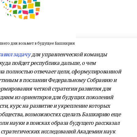
яшнего дня возьмет в будущее Башкирия
тавил задачу
для управленческой команды
 куда пойдет республика дальше, о чем
а полностью отвечает цели, сформулированной
утиным в послании Федеральному Собранию и
рмирования четкой стратегии развития для
Одним из ориентиров для будущих поколений
ти, курс на развитие и укрепление которых
ии общества, возможностях сделать Башкирию еще
оли науки в поисках образа будущего рассказал
 стратегических исследований Академии наук