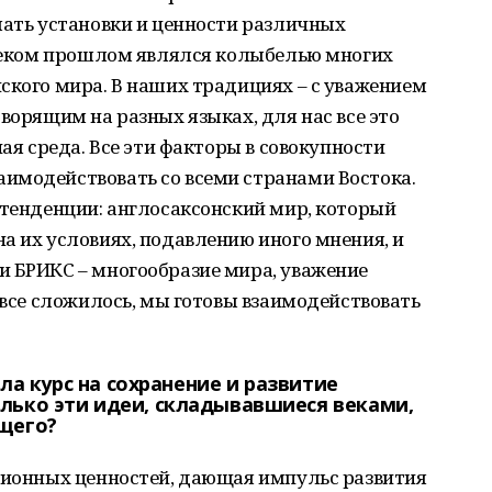
мать установки и ценности различных
алеком прошлом являлся колыбелью многих
ского мира. В наших традициях – с уважением
ворящим на разных языках, для нас все это
ная среда. Все эти факторы в совокупности
имодействовать со всеми странами Востока.
 тенденции: англосаксонский мир, который
а их условиях, подавлению иного мнения, и
и БРИКС – многообразие мира, уважение
 все сложилось, мы готовы взаимодействовать
яла курс на сохранение и развитие
лько эти идеи, складывавшиеся веками,
щего?
иционных ценностей, дающая импульс развития