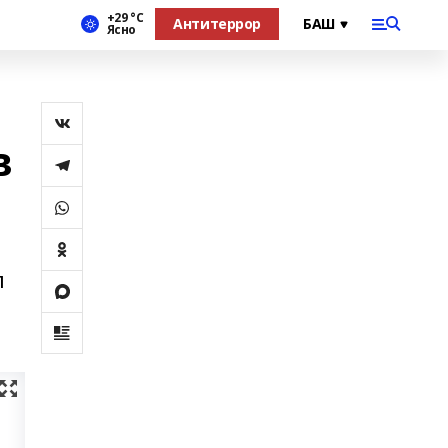
+29 °С
Антитеррор
Ясно
в
е
л