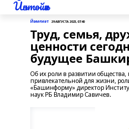
Йәнтөйәк
Йәмғиәт
29 АВГУСТА 2023, 07:40
Труд, семья, др
ценности сегод
будущее Башки
Об их роли в развитии общества
привлекательной для жизни, роли
«Башинформу» директор Институ
наук РБ Владимир Савичев.