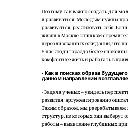
Поэтому так важно создать для мол
и развиваться. Молодым нужны про
развиваться, реализовать себя. Если
жизни в Москве слишком стремите
нереализованных ожиданий, что нак
У нас люди гораздо более спокойны
комфортнее жить и работать в прив
- Как в поисках образа будущег
данном направлении возглавля
- Задача ученых – увидеть перспек
развития,
аргументированно описат
Таким образом, мы разрабатываем
структур, из которых они выберут
работы – выявление глубинных прич