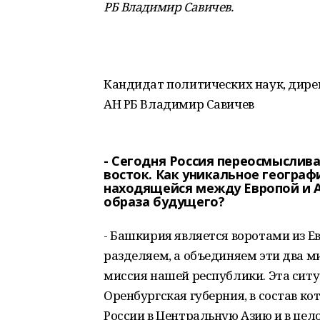
РБ Владимир Савичев.
Кандидат политических наук, дире
АН РБ Владимир Савичев
- Сегодня Россия переосмыслива
восток. Как уникальное геогра
находящейся между Европой и А
образа будущего?
- Башкирия является воротами из Е
разделяем, а объединяем эти два м
миссия нашей республики. Эта ситуа
Оренбургская губерния, в состав к
России в Центральную Азию и в це