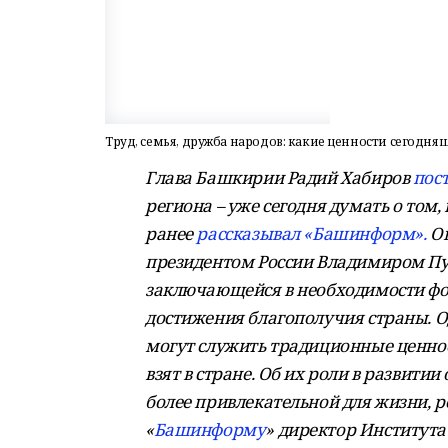
Труд, семья, дружба народов: какие ценности сегодн
Глава Башкирии Радий Хабиров
пос
региона – уже сегодня думать о том,
ранее
рассказывал «Башинформ».
Он
президентом России Владимиром П
заключающейся в необходимости фо
достижения благополучия страны. 
могут служить традиционные ценнос
взят в стране. Об их роли в развит
более привлекательной для жизни, р
«
Башинформу
» директор Института