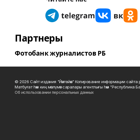
Партнеры
Фотобанк журналистов РБ
© 2026 Сайт издания "Йәнтөйәк" Копирование информации сайт
Матбуғат һәм киң мәғлүмәт саралары агентлығы һәм "Республика Ба
Об использовании персональных данных