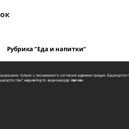
Рубрика "Еда и напитки"
а разрешено только с письменного согласия администрации. Башҡортос
шкортостан" нәшриәт йорто акционерҙар йәмғиәте.