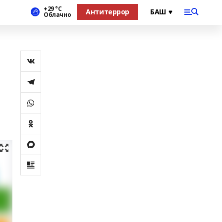
+29 °С
Антитеррор
Облачно