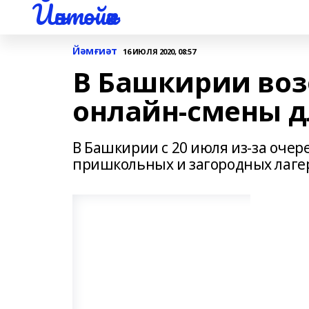
Йәнтөйәк
Йәмғиәт
16 ИЮЛЯ 2020, 08:57
В Башкирии воз
онлайн-смены д
В Башкирии с 20 июля из-за очер
пришкольных и загородных лаге