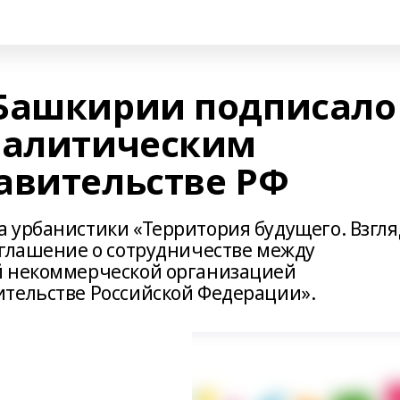
 Башкирии подписало
налитическим
авительстве РФ
 урбанистики «Территория будущего. Взгля
оглашение о сотрудничестве между
й некоммерческой организацией
тельстве Российской Федерации».