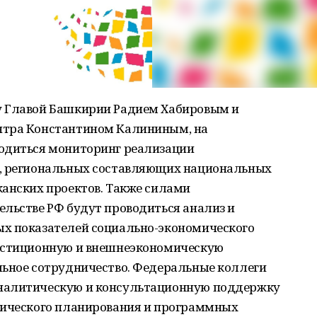
у Главой Башкирии Радием Хабировым и
нтра Константином Калининым, на
одиться мониторинг реализации
Б, региональных составляющих национальных
канских проектов. Также силами
ельстве РФ будут проводиться анализ и
х показателей социально-экономического
вестиционную и внешнеэкономическую
льное сотрудничество. Федеральные коллеги
налитическую и консультационную поддержку
гического планирования и программных