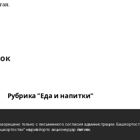
тан.
Рубрика "Еда и напитки"
а разрешено только с письменного согласия администрации. Башҡортос
шкортостан" нәшриәт йорто акционерҙар йәмғиәте.