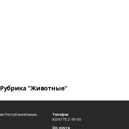
Рубрика "Животные"
тан Республикаһының
Телефон
8(34771) 2-18-50
Эл. почта