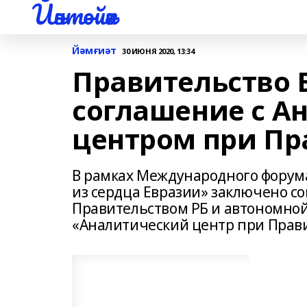
Йәнтөйәк
Йәмғиәт
30 ИЮНЯ 2020, 13:34
Правительство
соглашение с А
центром при Пр
В рамках Международного форума
из сердца Евразии» заключено с
Правительством РБ и автономно
«Аналитический центр при Прави