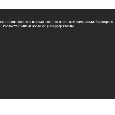
а разрешено только с письменного согласия администрации. Башҡортос
шкортостан" нәшриәт йорто акционерҙар йәмғиәте.