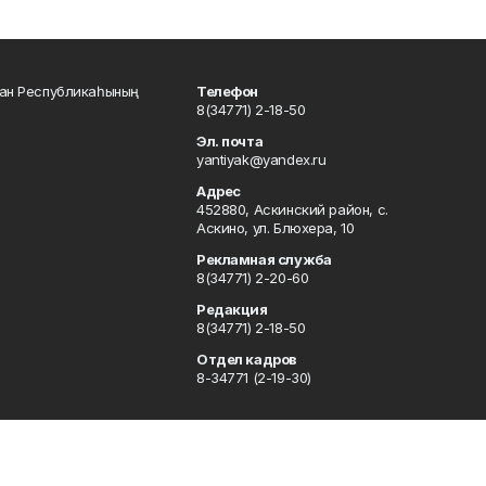
тан Республикаһының
Телефон
8(34771) 2-18-50
Эл. почта
yantiyak@yandex.ru
Адрес
452880, Аскинский район, с.
Аскино, ул. Блюхера, 10
Рекламная служба
8(34771) 2-20-60
Редакция
8(34771) 2-18-50
Отдел кадров
8-34771 (2-19-30)