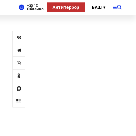
+25 °С
Антитеррор
Облачно