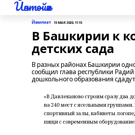
Йәнтөйәк
Йәмғиәт
15 МАЯ 2020, 11:15
В Башкирии к ко
детских сада
В разных районах Башкирии однов
сообщил глава республики Радий 
дошкольного образования сдадут 
«В Давлеканово строим сразу два 
на 240 мест с ясельными группами.
спортивный залы, кабинеты логопед
пищи с современным оборудованием