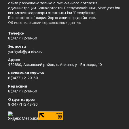
сайта разрешено только с письменного согласия
администрации. Башҡортостан Республикаһының Матбуғат һәм
киң мәғлүмәт саралары агентлығы һәм "Республика
Башкортостан" нәшриәт йорто акционерҙар йәмғиәте.
Об использовании персональных данных
Телефон
8(34771) 2-18-50
Эл. почта
yantiyak@yandex.ru
Адрес
452880, Аскинский район, с. Аскино, ул. Блюхера, 10
Рекламная служба
8(34771) 2-20-60
Редакция
8(34771) 2-18-50
Отдел кадров
8-34771 (2-19-30)