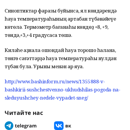
Синоптиктар фаразы буйынса, ял көндәрендә
һауа температураһының артабан түбәнәйеүе
көтөлә. Термометр бағанаһы көндөҙ +8, +9,
төндә,+3,+4 градусҡаса төшә.
Киләһе аҙнала ошондай һауа торошо һаҡлана,
төнгө сәғәттәрҙә һауа температураһы нулдән
түбән була. Урыны менән ҡар яуа.
http://www.bashinform.ru/news/1355888-v-
bashkirii-sushchestvenno-ukhudshilas-pogoda-na-
sleduyushchey-nedele-vypadet-sneg/
Читайте нас