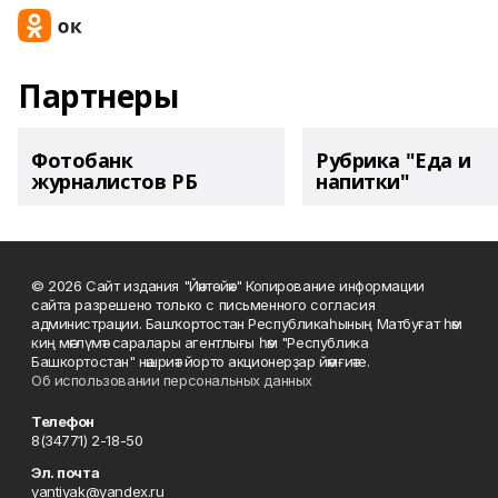
Партнеры
Фотобанк
Рубрика "Еда и
журналистов РБ
напитки"
© 2026 Сайт издания "Йәнтөйәк" Копирование информации
сайта разрешено только с письменного согласия
администрации. Башҡортостан Республикаһының Матбуғат һәм
киң мәғлүмәт саралары агентлығы һәм "Республика
Башкортостан" нәшриәт йорто акционерҙар йәмғиәте.
Об использовании персональных данных
Телефон
8(34771) 2-18-50
Эл. почта
yantiyak@yandex.ru