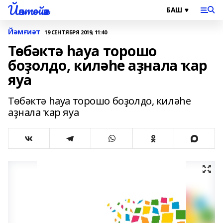
Йәнтөйәк
Йәмғиәт
19 СЕНТЯБРЯ 2019, 11:40
Төбәктә һауа торошо
боҙолдо, киләһе аҙнала ҡар
яуа
Төбәктә һауа торошо боҙолдо, киләһе
аҙнала ҡар яуа