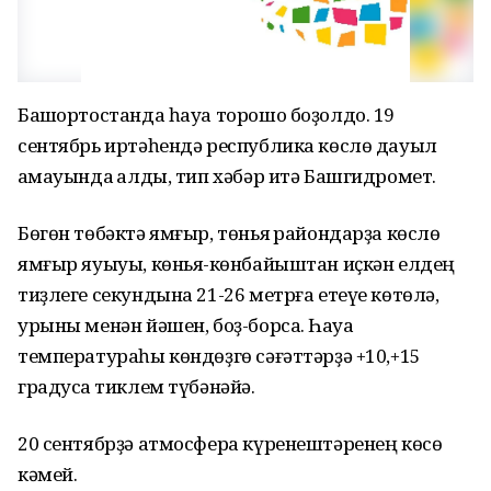
Башҡортостанда һауа торошо боҙолдо. 19
сентябрь иртәһендә республика көслө дауыл
ҡамауында ҡалды, тип хәбәр итә Башгидромет.
Бөгөн төбәктә ямғыр, төньяҡ райондарҙа көслө
ямғыр яуыуы, көньяҡ-көнбайыштан иҫкән елдең
тиҙлеге секундына 21-26 метрға етеүе көтөлә,
урыны менән йәшен, боҙ-борсаҡ. Һауа
температураһы көндөҙгө сәғәттәрҙә +10,+15
градусҡа тиклем түбәнәйә.
20 сентябрҙә атмосфера күренештәренең көсө
кәмей.