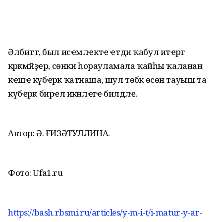
Әлбиттә, был исҽмлҽктҽ ҽтди ҡабул итҽргә
кәрәкмәйҙҽр, сөнки һорауламала ҡайһы ҡаланан
кҽшҽ күбҽрәк ҡатнаша, шул төбәк өсөн тауыш та
күбҽрәк бирҽлә икәнлҽгҽ билдәлҽ.
Автор: Ә. ҒИЗӘТУЛЛИНА.
Фото: Ufa1.ru
https://bash.rbsmi.ru/articles/y-m-i-t/i-matur-y-ar-