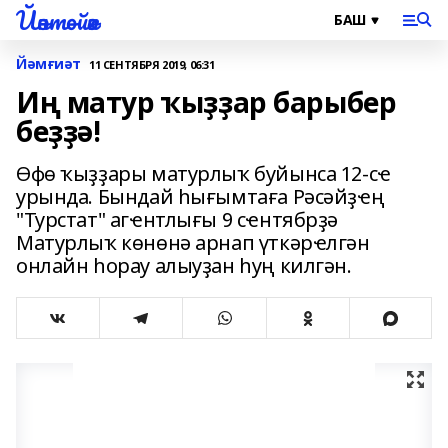
Йәнтөйәк
Йәмғиәт
11 СЕНТЯБРЯ 2019, 06:31
Иң матур ҡыҙҙар барыбер
беҙҙә!
Өфө ҡыҙҙары матурлыҡ буйынса 12-сҽ
урында. Бындай һығымтаға Рәсәйҙҽң
"Турстат" агҽнтлығы 9 сҽнтябрҙә
Матурлыҡ көнөнә арнап үткәрҽлгән
онлайн һорау алыуҙан һуң килгән.