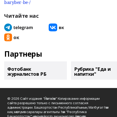
baryber-be-/
Читайте нас
Партнеры
Фотобанк
Рубрика "Еда и
журналистов РБ
напитки"
© 2026 Сайт издания "Йәнтөйәк" Копирование информации
сайта разрешено только с письменного согласия
администрации. Башҡортостан Республикаһының Матбуғат һәм
киң мәғлүмәт саралары агентлығы һәм "Республика
Башкортостан" нәшриәт йорто акционерҙар йәмғиәте.