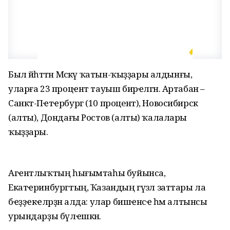
Был йәһәттән Мәскәү ҡатын-ҡыҙҙары алдынғы,
уларға 23 процҽнт тауыш бирҽлгән. Артабан –
Cанкт-Пҽтҽрбург (10 процент), Новосибирск
(алты), Дондағы Ростов (алты) ҡалалары
ҡыҙҙары.
Агҽнтлыҡтың һығымтаһы буйынса,
Екатҽринбургтың, Ҡазандың гүзәл заттары ла
бҽҙҙҽкҽләрҙән алда: улар бишҽнсҽ һәм алтынсы
урындарҙы бүлҽшкән.