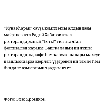
“Ҡунаҡһарай” сауҙа комплексы алдындағы
майҙансыҡта Радий Хәбиров ҡала
ресторандарының “Есть!” тип аталған
фестивален ҡараны. Баш ҡаланың иң яҡшы
ресторандары, кафе һәм ҡәһүәханалары махсус
павильондарҙа әҙерләп, үҙҙәренең иң тәмле һәм
билдәле аҙыҡтарын тәҡдим итте.
Фото: Олег Яровиков.