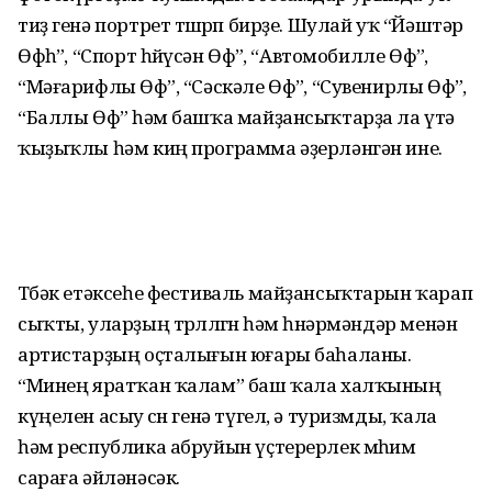
тиҙ генә портрет төшөрөп бирҙе. Шулай уҡ “Йәштәр
Өфөһө”, “Спорт һөйөүсән Өфө”, “Автомобилле Өфө”,
“Мәғарифлы Өфө”, “Сәскәле Өфө”, “Сувенирлы Өфө”,
“Баллы Өфө” һәм башҡа майҙансыҡтарҙа ла үтә
ҡыҙыҡлы һәм киң программа әҙерләнгән ине.
Төбәк етәксеһе фестиваль майҙансыҡтарын ҡарап
сыҡты, уларҙың төрлөлөгөн һәм һөнәрмәндәр менән
артистарҙың оҫталығын юғары баһаланы.
“Минең яратҡан ҡалам” баш ҡала халҡының
күңелен асыу өсөн генә түгел, ә туризмды, ҡала
һәм республика абруйын үҫтерерлек мөһим
сараға әйләнәсәк.