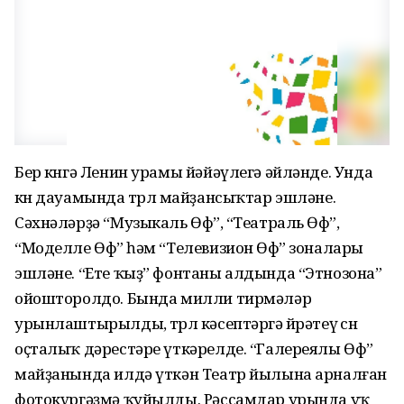
Бер көнгә Ленин урамы йәйәүлегә әйләнде. Унда
көн дауамында төрлө майҙансыҡтар эшләне.
Сәхнәләрҙә “Музыкаль Өфө”, “Театраль Өфө”,
“Моделле Өфө” һәм “Телевизион Өфө” зоналары
эшләне. “Ете ҡыҙ” фонтаны алдында “Этнозона”
ойошторолдо. Бында милли тирмәләр
урынлаштырылды, төрлө кәсептәргә өйрәтеү өсөн
оҫталыҡ дәрестәре үткәрелде. “Галереялы Өфө”
майҙанында илдә үткән Театр йылына арналған
фотокүргәҙмә ҡуйылды. Рәссамдар урында уҡ