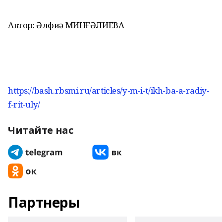
Автор: Әлфиә МИНҒӘЛИЕВА
https://bash.rbsmi.ru/articles/y-m-i-t/ikh-ba-a-radiy-
f-rit-uly/
Читайте нас
Партнеры