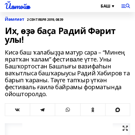
Йәнтөйәк
Йәмғиәт
2 СЕНТЯБРЯ 2019, 08:39
Их, өҙә баҫа Радий Фәрит
улы!
Кисә баш ҡалабыҙҙа матур сара – “Минең
яратҡан ҡалам” фестивале үтте. Уны
Башҡортостан Башлығы вазифаһын
ваҡытлыса башҡарыусы Радий Хәбиров та
барып ҡараны. Тәүге тапҡыр үткән
фестиваль ғаилә байрамы форматында
ойошторолдо.