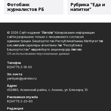
Фотобанк
Рубрика "Еда и
журналистов РБ
напитки"
© 2026 Сайт издания "Йәнтөйәк" Копирование информации
сайта разрешено только с письменного согласия
администрации. Башҡортостан Республикаһының Матбуғат һәм
киң мәғлүмәт саралары агентлығы һәм "Республика
Башкортостан" нәшриәт йорто акционерҙар йәмғиәте.
Об использовании персональных данных
Телефон
8(34771) 2-18-50
Эл. почта
yantiyak@yandex.ru
Адрес
452880, Аскинский район, с. Аскино, ул. Блюхера, 10
Рекламная служба
8(34771) 2-20-60
Редакция