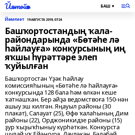
Йәнтөйәк
Йәмғиәт
19 АВГУСТА 2019, 07:24
Башҡортостандың ҡала-
райондарында «Бөтәһе лә
һайлауға» конкурсының иң
яҡшы һүрәттәре элеп
ҡуйылған
Башҡортостан Үҙәк һайлау
комиссияһының «Бөтәһе лә һайлауға»
конкурсында 128 бала һәм өлкән кеше
ҡатнашҡан. Бер айҙа ведомствоға 150-нән
ашыу эш килгән. Яңауыл районы (30
плакат), Салауат (25), Өфө ҡалаһының Дим
районы (22), Орджоникидзе районы (15)
ҙур ҡыҙыҡһыныу күрһәткән. Конкурста
шулай уҡ Ейәнсура, Дәүләкән, Бәләбәй,