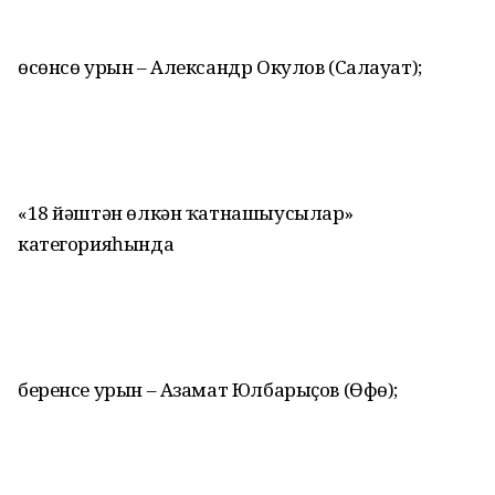
өсөнсө урын – Александр Окулов (Салауат);
«18 йәштән өлкән ҡатнашыусылар»
категорияһында
беренсе урын – Азамат Юлбарыҫов (Өфө);