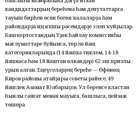
башлығы вазифаһына дәғүә иткән
кандидаттарҙың береһенә һәм депутаттарға
тауыш бирһен өсөн бөгөн ҡалаларҙа һәм
райондарҙа иң яҡшы рәсемдәрҙе элеп ҡуйҙылар.
Башҡортостандың Үҙәк һайлау комиссияһы
мәғлүмәттәре буйынса, төрлө йәш
категорияларында (14 йәшкә тиклем, 14-18
йәшкәсә һәм 18 йәштән өлкәндәр) 62 эш призлы
урын алған. Еңеүселәрҙең береһе — Өфөнөң
Киров районы атайҙары советы рәйесе, 49
йәшлек Азамат Юлбарыҫов. Ул беренсе кластан
һынлы сәнғәт менән мауыға, башлыса, пейзаж
төшөрә.