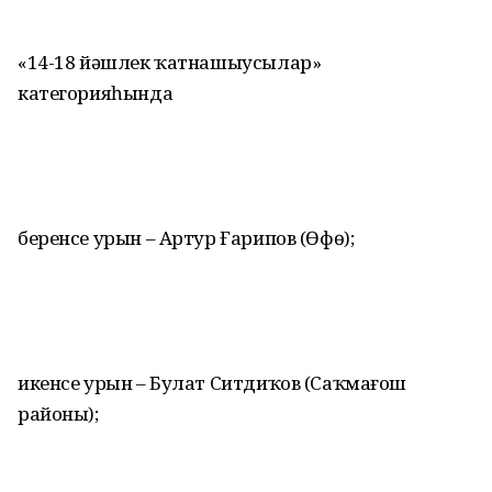
«14-18 йәшлек ҡатнашыусылар»
категорияһында
беренсе урын – Артур Ғарипов (Өфө);
икенсе урын – Булат Ситдиҡов (Саҡмағош
районы);