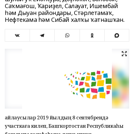
Саҡмағош, Ҡариҙел, Салауат, Ишембай
һәм Дыуан райондары, Стәрлетамаҡ,
Нефтекама һәм Сибай халҡы ҡатнашҡан.
Һайлаусылар 2019 йылдың 8 сентябрендә
участкаға килеп, Башҡортостан Республикаһы