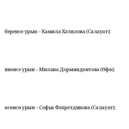
беренсе урын – Камила Хәлилова (Салауат);
икенсе урын – Милана Дорминдонтова (Өфө);
өсөнсө урын – Софья Фәхретдинова (Салауат);