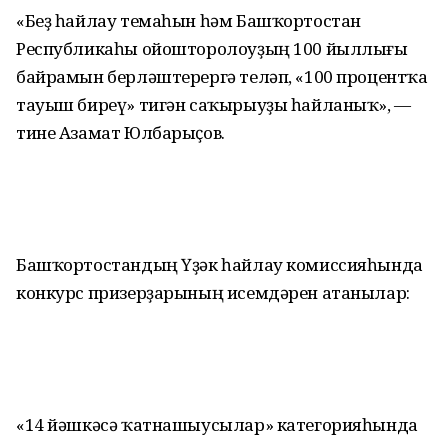
«Беҙ һайлау темаһын һәм Башҡортостан
Республикаһы ойошторолоуҙың 100 йыллығы
байрамын берләштерергә теләп, «100 процентҡа
тауыш биреү» тигән саҡырыуҙы һайланыҡ», —
тине Азамат Юлбарыҫов.
Башҡортостандың Үҙәк һайлау комиссияһында
конкурс призерҙарының исемдәрен атанылар:
«14 йәшкәсә ҡатнашыусылар» категорияһында