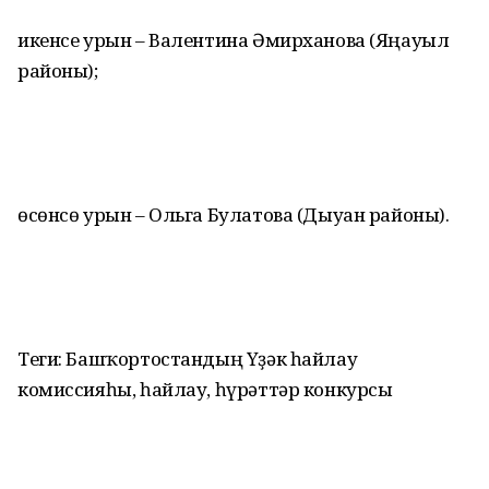
икенсе урын – Валентина Әмирханова (Яңауыл
районы);
өсөнсө урын – Ольга Булатова (Дыуан районы).
Теги: Башҡортостандың Үҙәк һайлау
комиссияһы, һайлау, һүрәттәр конкурсы