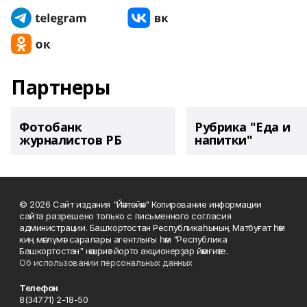
Партнеры
Фотобанк
Рубрика "Еда и
журналистов РБ
напитки"
© 2026 Сайт издания "Йәнтөйәк" Копирование информации
сайта разрешено только с письменного согласия
администрации. Башҡортостан Республикаһының Матбуғат һәм
киң мәғлүмәт саралары агентлығы һәм "Республика
Башкортостан" нәшриәт йорто акционерҙар йәмғиәте.
Об использовании персональных данных
Телефон
8(34771) 2-18-50