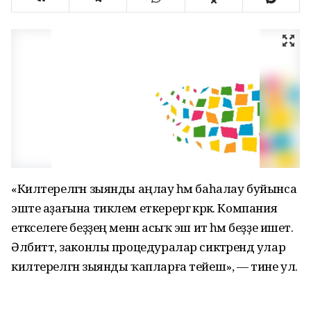
«Килтерелгән зыянды аңлау һәм баһалау буйынса
эште аҙағына тиклем еткерергә кәрәк. Компания
етәкселеге беҙҙең менән асыҡ эш итә һәм беҙҙе ишетә.
Әлбиттә, законлы процедуралар сиктәрендә улар
килтерелгән зыянды ҡапларға тейеш», — тине ул.