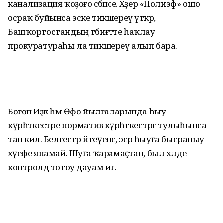
канализация ҡоҙоғо сәбәпсе. Хәҙер «Полиэф» ошо
осраҡ буйынса эске тикшереү үткәрә,
Башҡортостандың тәбиғәтте һаҡлау
прокуратураһы ла тикшереү алып бара.
Бөгөн Иҙәк һәм Өфө йылғаларында һыу
күрһәткестәре норматив күрһәткестәргә тулыһынса
тап килә. Белгестәр әйтеүенсә, эсәр һыуға бысраныу
хәүефе янамай. Шуға ҡарамаҫтан, был хәлде
контролдә тотоу дауам итә.