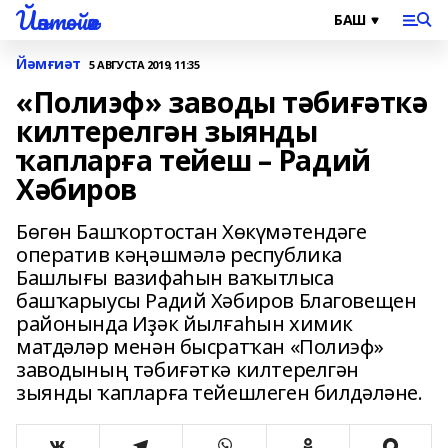
Йәнтөйәк
Йәмғиәт
5 АВГУСТА 2019, 11:35
«Полиэф» заводы тәбиғәткә
килтерелгән зыянды
ҡапларға тейеш – Радий
Хәбиров
Бөгөн Башҡортостан Хөкүмәтендәге
оператив кәңәшмәлә республика
Башлығы вазифаһын ваҡытлыса
башҡарыусы Радий Хәбиров Благовещен
районында Иҙәк йылғаһын химик
матдәләр менән бысратҡан «Полиэф»
заводының тәбиғәткә килтерелгән
зыянды ҡапларға тейешлеген билдәләне.