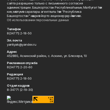
сайта разрешено только с письменного согласия
администрации. Башҡортостан Республикаһының Матбуғат һәм
киң мәғлүмәт саралары агентлығы һәм "Республика
Башкортостан" нәшриәт йорто акционерҙар йәмғиәте.
Об использовании персональных данных
Телефон
8(34771) 2-18-50
Эл. почта
yantiyak@yandex.ru
Адрес
452880, Аскинский район, с. Аскино, ул. Блюхера, 10
Рекламная служба
8(34771) 2-20-60
Редакция
8(34771) 2-18-50
Отдел кадров
8-34771 (2-19-30)