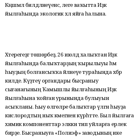
Кәңәшмәлә билдәләнеүенсә, әлеге ваҡытта Иҙәк
йылғаһында экологик хәл яйға һалына.
Хәтерегеҙгә төшөрәбеҙ, 26 июлдә халыҡтан Иҙәк
йылғаһында балыҡтарҙың ҡырылыуы һәм
һыуҙың болғансыҡҡа әйләнеүе тураһында хәбәр
килде. Күҙәтеү органдары бысраныу
сығанағының Ҡамышлы йылғаһының Иҙәк
йылғаһына ҡойған урынында булыуын
асыҡланы. Һыу өлгөләре балыҡтар үлгән һыуҙа
кислородтың ныҡ кәмегәнен күрһәтте. Был йылғаға
химик компоненттар эләккән тип уйларға ерлек
бирҙе. Бысраныуға «Полиэф» заводының ике