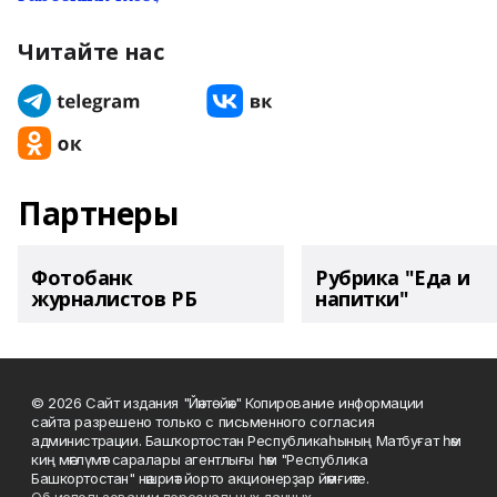
Читайте нас
Партнеры
Фотобанк
Рубрика "Еда и
журналистов РБ
напитки"
© 2026 Сайт издания "Йәнтөйәк" Копирование информации
сайта разрешено только с письменного согласия
администрации. Башҡортостан Республикаһының Матбуғат һәм
киң мәғлүмәт саралары агентлығы һәм "Республика
Башкортостан" нәшриәт йорто акционерҙар йәмғиәте.