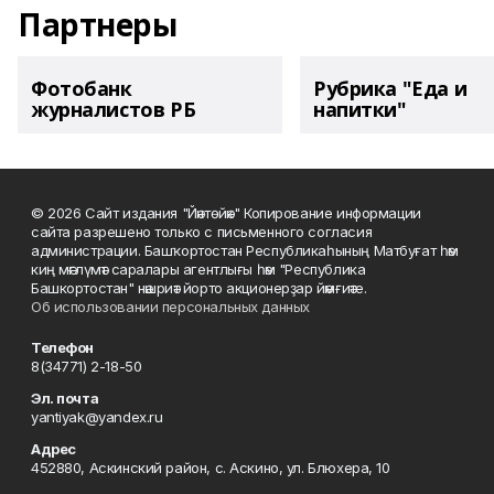
Партнеры
Фотобанк
Рубрика "Еда и
журналистов РБ
напитки"
© 2026 Сайт издания "Йәнтөйәк" Копирование информации
сайта разрешено только с письменного согласия
администрации. Башҡортостан Республикаһының Матбуғат һәм
киң мәғлүмәт саралары агентлығы һәм "Республика
Башкортостан" нәшриәт йорто акционерҙар йәмғиәте.
Об использовании персональных данных
Телефон
8(34771) 2-18-50
Эл. почта
yantiyak@yandex.ru
Адрес
452880, Аскинский район, с. Аскино, ул. Блюхера, 10