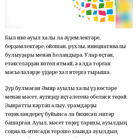
Был ике ауыл халҡы ла әүҙемлектәре,
берҙәмлектәре, ойошҡан, рухлы, инициативалы
булыуҙары менән һоҡландыра. Улар өҫтән,
етәкселәрҙән көтөп ятмай, ә алда торған
мәсьәләләрҙе үҙҙәре хәл итергә тырыша.
Ҙур булмаған Әмир ауылы халҡы үҙ көстәре
менән мәсет, яугиҙар иҫтәлегенә обелиск төҙөй.
Зыяратты кәртәп алыу, урамдарҙы
төҙөкләндереү буйынса ла бихисап эштәр
башҡарған. Ауыл, мәсет төҙөү тарихы, ауылдың
социаль-иҡтисади торошо хаҡында ауылдың