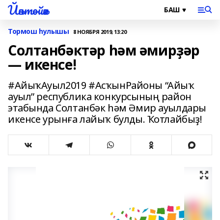
Йәнтөйәк
Тормош һулышы
8 НОЯБРЯ 2019, 13:20
Солтанбәктәр һәм әмирҙәр
— икенсе!
#АйыҡАуыл2019 #АсҡынРайоны “Айыҡ
ауыл” республика конкурсының район
этабында Солтанбәк һәм Әмир ауылдары
икенсе урынға лайыҡ булды. Ҡотлайбыҙ!