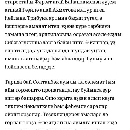
старостаһы Фәрзәт ағай Ваһапов менән әүҙем
ағинәй Ғәҙилә апай Ахметова матур итеп
һөйләне. Трибуна артына баҫып түгел, ә
йәштәргә аманат итеп, үҙенә күрә тәрбиәүи
тамаша итеп, ҡаршыларына осраған әсәле-ҡыҙлы
Сибәғәтуллиналарға бәйән итте. Ә йәштәр, үҙ
сиратында, ауылдарында шундай уңған,
иманлы ағинәйҙәр һәм аҡһаҡалдар булыуына
һөйөнөсөн белдерҙе.
Тарихҡа бай Солтанбәк ауылы ла сәләмәт һәм
айыҡ тормошто пропагандалау буйынса ҙур
эштәр башҡарҙы. Ошо юҫыҡта яҙҙан алып көҙгә
тиклем йөкмәткеле һәм фәһемле саралар
ойошторҙолар. Төҙөкләндереү өмәләре лә
гөрләп торҙо. Әле яңы ғына ауылға ингән ерҙә