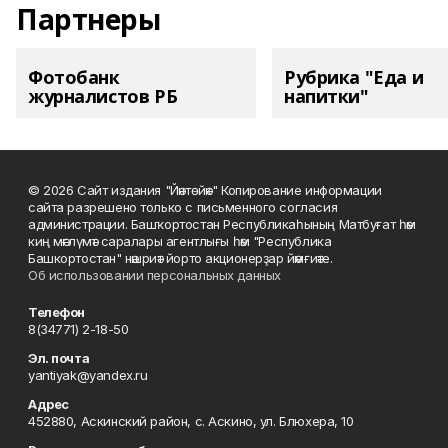
Партнеры
Фотобанк
Рубрика "Еда и
журналистов РБ
напитки"
© 2026 Сайт издания "Йәнтөйәк" Копирование информации
сайта разрешено только с письменного согласия
администрации. Башҡортостан Республикаһының Матбуғат һәм
киң мәғлүмәт саралары агентлығы һәм "Республика
Башкортостан" нәшриәт йорто акционерҙар йәмғиәте.
Об использовании персональных данных
Телефон
8(34771) 2-18-50
Эл. почта
yantiyak@yandex.ru
Адрес
452880, Аскинский район, с. Аскино, ул. Блюхера, 10