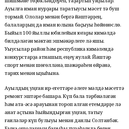
шишмәне төҙөкләндереп, таҙартып ҡуйҙылар.
Ауылға иман нурҙары таратыусы мәсет тә буш
тормай. Ололар менән бергә йәштәрҙең,
балаларҙың да иман юлына баҫыуы һөйөнөслө.
Быйыл 100 йыллыҡ юбилейын юғары кимәлдә
билдәләгән мәктәп эшмәкәрлеге лә яҡшы.
Уҡыусылар район һәм республика кимәлендә
конкурстарҙа ҡатнашып, еңеү яулай. Йәштәр
спорт менән шөғөлләнә, шәжәрәһен өйрәнә,
тарих менән ҡыҙыҡһына.
Ауылдың уңған ир-егеттәре әлеге мәлдә мәсеттә
ремонт эштәре башҡара. Күп бала тәрбиәләгән
һәм ата-әсә ҡарауынан тороп ҡалған етемдәрҙе лә
ҡанат аҫтына һыйындырған уңған, татыу
ғаиләләр күп булыуы менән данлы Солтанбәк.
Бына ошоларҙың барыһы тураһында бөгөн