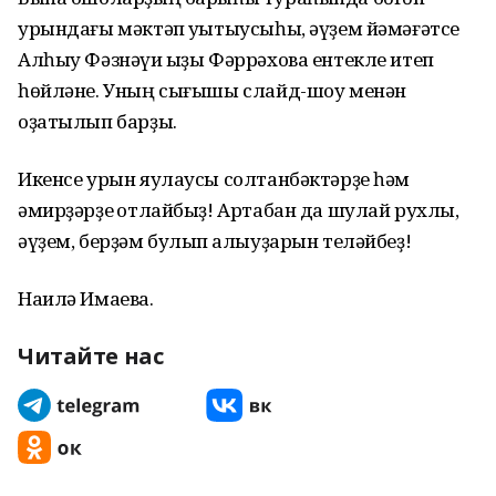
урындағы мәктәп уҡытыусыһы, әүҙем йәмәғәтсе
Алһыу Фәзнәүи ҡыҙы Фәррәхова ентекле итеп
һөйләне. Уның сығышы слайд-шоу менән
оҙатылып барҙы.
Икенсе урын яулаусы солтанбәктәрҙе һәм
әмирҙәрҙе ҡотлайбыҙ! Артабан да шулай рухлы,
әүҙем, берҙәм булып ҡалыуҙарын теләйбеҙ!
Наилә Имаева.
Читайте нас