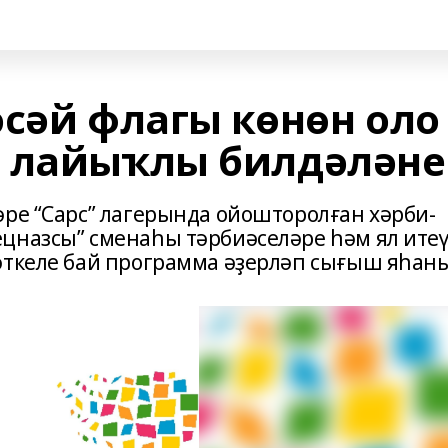
әсәй флагы көнөн оло
н лайыҡлы билдәләне
әре “Сарс” лагерында ойошторолған хәрби-
цназсы” сменаһы тәрбиәселәре һәм ял итеү
әткеле бай программа әҙерләп сығыш яһаны