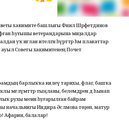
веты хакимиәте башлығы Фәнил Шәрәфетдинов
п, Афған һуғышы ветерандарына миҙалдар
дан уҡ иғлан ителгән һүрәттәр һәм плакаттар
ә ауыл Советы хакимиәтенең Почет
амдың барлыҡҡа килеү тарихы, флаг, башҡа
лы мәғлүмәттәр тыңланы, белемдәрен дә һынап
улыҡ рухы менән һуғарылған байрам
һы начальнигы Индира Әсләмова төҙөп, матур
әр! Афарин, балалар!