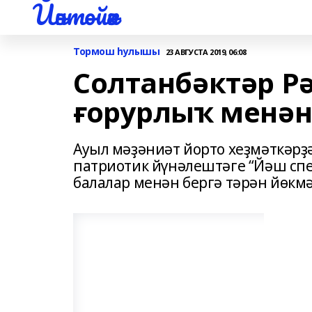
Йәнтөйәк
Тормош һулышы
23 АВГУСТА 2019, 06:08
Солтанбәктәр Р
ғорурлыҡ менә
Ауыл мәҙәниәт йорто хеҙмәткәрҙ
патриотик йүнәлештәге “Йәш спе
балалар менән бергә тәрән йөкм