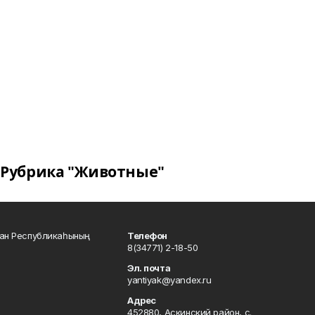
Рубрика "Животные"
тан Республикаһының
Телефон
8(34771) 2-18-50
Эл. почта
yantiyak@yandex.ru
Адрес
452880, Аскинский район, с.