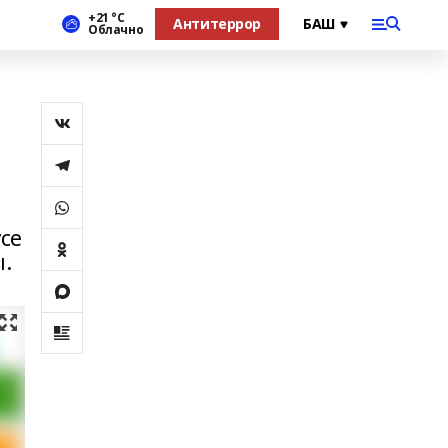
+21 °С
Антитеррор
Облачно
се
.