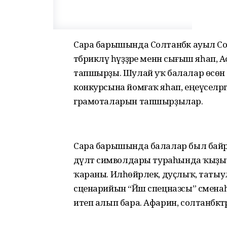
Сара барышында Солтанбәк ауыл Со
тәбрикләү һүҙҙәре менән сығыш яһа
тапшырҙы. Шулай уҡ балалар өсөн ал
конкурсына йомғаҡ яһап, еңеүселәрг
грамоталарын тапшырҙылар.
Сара барышында балалар был байр
дәүләт символдары тураһында ҡыҙыҡ
ҡараны. Илһөйәрлек, дуҫлыҡ, таты
сценарийын “Йәш спецназсы” смена
итеп алып бара. Афарин, солтанбәкт