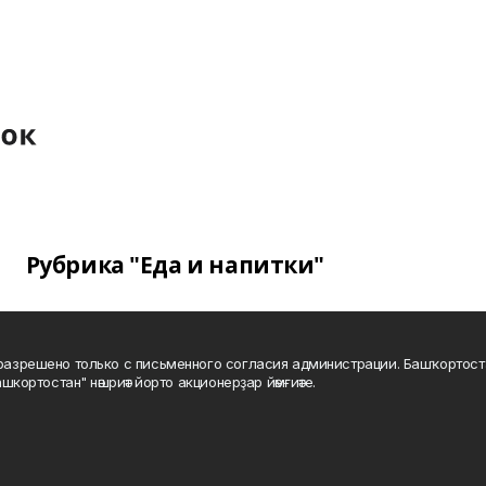
Рубрика "Еда и напитки"
а разрешено только с письменного согласия администрации. Башҡортос
шкортостан" нәшриәт йорто акционерҙар йәмғиәте.