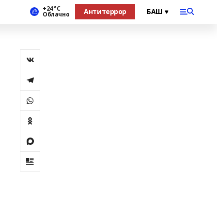
+24 °С
Антитеррор
Облачно