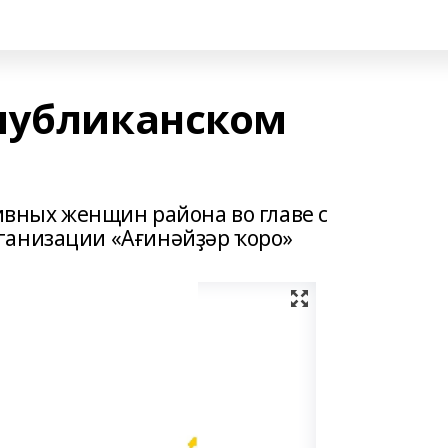
публиканском
тивных женщин района во главе с
ганизации «Ағинәйҙәр ҡоро»