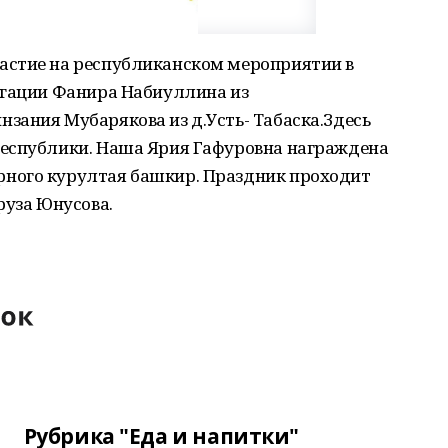
астие на республиканском мероприятии в
егации Фанира Набиуллина из
зания Мубарякова из д.Усть- Табаска.Здесь
республики. Наша Ярия Гафуровна награждена
ного курултая башкир. Праздник проходит
руза Юнусова.
Рубрика "Еда и напитки"