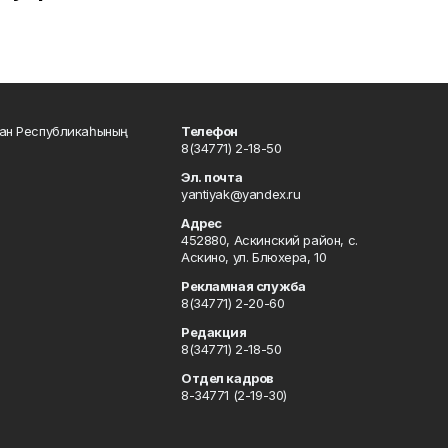
тан Республикаһының
Телефон
8(34771) 2-18-50
Эл. почта
yantiyak@yandex.ru
Адрес
452880, Аскинский район, с.
Аскино, ул. Блюхера, 10
Рекламная служба
8(34771) 2-20-60
Редакция
8(34771) 2-18-50
Отдел кадров
8-34771 (2-19-30)