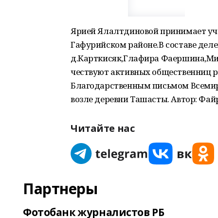
Ярией Ялалтдиновой принимает уч
Гафурийском районе.В составе дел
д.Карткисяк,Глафира Фаершина,Мин
чествуют активных общественниц 
Благодарственным письмом Всемир
возле деревни Ташасты. Автор: Фай
Читайте нас
Партнеры
Фотобанк журналистов РБ