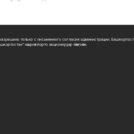
а разрешено только с письменного согласия администрации. Башҡортос
шкортостан" нәшриәт йорто акционерҙар йәмғиәте.