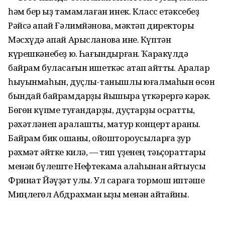
һәм бер ҡыҙ тамамлаған инек. Класс етәксебеҙ
Рәйсә апай Ғәлимйәнова, мәктәп директоры
Мәсхүдә апай Арысланова ине. Күптән
күрешкәнебеҙ юҡ. Һағындырған. Ҡаракүлдә
байрам буласағын ишеткәс атап ҡайттыҡ. Аралар
һыуынмаһын, дуҫлыҡ-танышлыҡ юғалмаһын өсөн
бындай байрамдарҙы йышыраҡ үткәрергә кәрәк.
Бөгөн күпме туғандарҙы, дуҫтарҙы осраттыҡ,
рәхәтләнеп аралаштыҡ, матур концерт ҡараныҡ.
Байрам бик оҡшаны, ойоштороусыларға ҙур
рәхмәт әйтке килә, — тип үҙенең тәьҫораттары
менән бүлеште Нефтекама ҡалаһынан ҡайтыусы
Фринат Йәүҙәт улы. Ул сараға тормош иптәше
Миңлегөл Абдрахман ҡыҙы менән ҡайтҡайны.