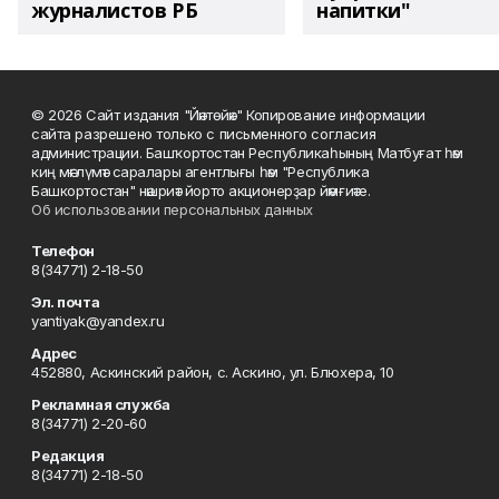
журналистов РБ
напитки"
© 2026 Сайт издания "Йәнтөйәк" Копирование информации
сайта разрешено только с письменного согласия
администрации. Башҡортостан Республикаһының Матбуғат һәм
киң мәғлүмәт саралары агентлығы һәм "Республика
Башкортостан" нәшриәт йорто акционерҙар йәмғиәте.
Об использовании персональных данных
Телефон
8(34771) 2-18-50
Эл. почта
yantiyak@yandex.ru
Адрес
452880, Аскинский район, с. Аскино, ул. Блюхера, 10
Рекламная служба
8(34771) 2-20-60
Редакция
8(34771) 2-18-50