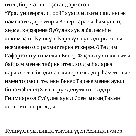
итеп, бирегә юл төҙөгәндәре өсөн
“Уралуниверсалстрой” яуаплылығы сикләнгән
йәмғиәте директоры Венер Гәрәевҡа һәм уның
хеҙмәткәрҙәренә Яубүләк ауыл биләмәһе
хакимиәте, Ҡушкүл, Ҡаракүл ауылдары халҡы
исеменән оло рәхмәттәрен еткерҙе. Ә Вадим
Сәфәрғәли улы менән Венер Фиҙаил улы халыҡты
байрам менән тәбрик итеп, юлды һаҡларға
кәрәклеген билдәләп, хәйерле юлдар һәм тыныс,
имен тормош теләне. Венер Гәрәев менән ауыл
биләмәһенең 3-сө округ депутаты Илдар
Ғилмияровҡа Яубүләк ауыл Советының Рәхмәт
хаты тапшырылды.
Ҡушкүл ауылында тыуып-үҫеп Асҡында ғүмер