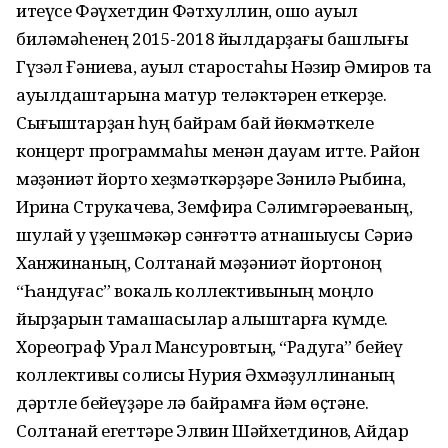
итеүсе Фәүхетдин Фәтхуллин, ошо ауыл
биләмәһенең 2015-2018 йылдарҙағы башлығы
Гүзәл Ғәниева, ауыл старостаһы Нәзир Әмиров та
ауылдаштарына матур теләктәрен еткерҙе.
Сығыштарҙан һуң байрам бай йөкмәткеле
концерт программаһы менән дауам итте. Район
мәҙәниәт йорто хеҙмәткәрҙәре Зәнилә Рыбина,
Ирина Струкачева, Земфира Сәлимгәрәеваның,
шулай уҡ үҙешмәкәр сәнғәттә ҡатнашыусы Сәриә
Ханжинаның, Солтанай мәҙәниәт йортоноң
“Һандуғас” вокаль коллективының моңло
йырҙарын тамашасылар алҡыштарға күмде.
Хореограф Урал Мансуровтың, “Радуга” бейеү
коллективы солисы Нурия Әхмәҙуллинаның
дәртле бейеүҙәре лә байрамға йәм өҫтәне.
Солтанай егеттәре Элвин Шәйхетдинов, Айдар