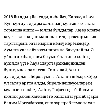
2018 йылдың йәйендә, ниһайәт, Ҡаракүл һәм
Ҡушкүл ауылдары халҡының күптәнге хыялы
тормошҡа ашты — юллы булдылар. Хәҙер элекке
кеүек яҙлы-көҙлө машина этеп, трактор менән
тарттырып, батҡаҡ йырып йәйәү йөрөмәйҙәр.
Ауылға ҡунаҡҡа ҡайтыусыларға ла бик уңайлы. Ә
уйлап ҡараһаң, нисә быуын бала ошо юлһыҙ
ауылда үҫте, һауа шарттарының ниндәй
булыуына ҡарамаҫтан Солтанай, Асҡын
ауылдарына йөрөп уҡыны. Аллаға шөкөр, хәҙер
ул саҡтар артта ҡалды, бирелә йәшәүселәрҙең
ҡыуанысы сикһеҙ. Алһыу Рәфит ҡыҙы байрамға
килгән район хакимиәте башлығы урынбаҫары
Вадим Мөғтәбәровҡа, ошо ҙур проблеманы хәл