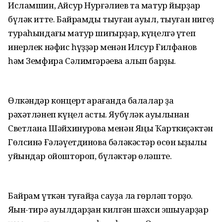
Исламшин, Айсур Нурғәлиев та матур йырҙар
бүләк итте. Байрамды тыуған ауыл, тыуған нигеҙ
тураһындағы матур шиғырҙар, күңелгә үтеп
инерлек нәфис һүҙҙәр менән Илсур Ғилфанов
һәм Земфира Сәлимгәрәева алып барҙы.
Өлкәндәр концерт ҡарағанда балалар ҙа
рәхәтләнеп күңел асты. Яубүләк ауылынан
Светлана Шәйхинурова менән Яңы Ҡарткиҫәктән
Гөлсинә Ғәләүетдинова бәләкәстәр өсөн ҡыҙыҡлы
уйындар ойоштороп, бүләктәр өләште.
Байрам үткән туғайҙа сауҙа ла гөрләп торҙо.
Яҡын-тирә ауылдарҙан килгән шәхси эшҡыуарҙар