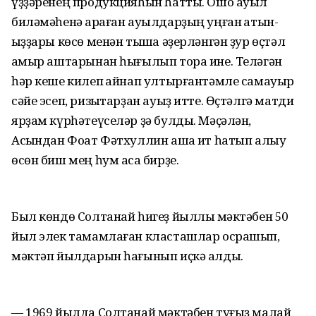
үҙҙәренең продукцияһын һатты. Ошо ауыл
биләмәһенә ҡараған ауылдарҙың уңған ҡатын-
ҡыҙҙары көсө менән тышҡа әҙерләнгән ҙур өҫтәл
ҡамыр аштарынан һығылып тора ине. Теләгән
һәр кеше килеп ҡайнап ултырғантәмле самауыр
сәйе эсеп, ризыҡтарҙан ауыҙ итте. Өҫтәлгә матди
ярҙам күрһәтеүселәр ҙә булды. Мәҫәлән,
Асҡындан Фоат Фәтхуллин ашҡа ит һатып алыу
өсөн биш мең һум аҡса бирҙе.
Был көндө Солтанай һигеҙ йыллыҡ мәктәбен 50
йыл элек тамамлаған класташлар осрашып,
мәктәп йылдарын һағынып иҫкә алды.
— 1969 йылда Солтанай мәктәбен туғыҙ малай