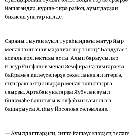
йәшәгәндәр, күрше-тирә район, ауылдарҙан
бихисап ҡунаҡтар килде.
Сараны тыуған ауыл тураһындағы матур йыр
менән Солтанай мәҙәниәт йортоноң “Һандуғас”
вокаль коллективы асты. Алып барыусылар
Илсур Ғилфанов менән Земфира Сәлимгәрәева
байрамға килеүселәрҙе рәхәтләнеп ял итергә,
яңғыраясаҡ яңы йырҙар менән танышырға
саҡырҙы. Артабан ҡунаҡтарҙы Яубүләк ауыл
биләмәһе башлығы вазифаһын ваҡытлыса
башҡарыусы Алһыу Йосопова сәләмләне.
— Ауылдаштарҙың, ситтә йәшәүселәрҙең теләге