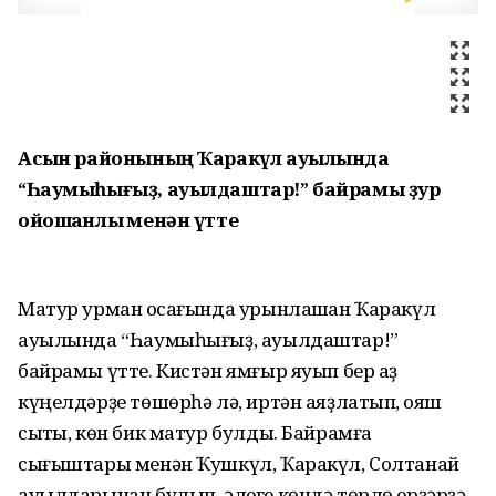
Асҡын районының Ҡаракүл ауылында
“Һаумыһығыҙ, ауылдаштар!” байрамы ҙур
ойошҡанлыҡ менән үтте
Матур урман ҡосағында урынлашҡан Ҡаракүл
ауылында “Һаумыһығыҙ, ауылдаштар!”
байрамы үтте. Кистән ямғыр яуып бер аҙ
күңелдәрҙе төшөрһә лә, иртән аяҙлатып, ҡояш
сыҡты, көн бик матур булды. Байрамға
сығыштары менән Ҡушкүл, Ҡаракүл, Солтанай
ауылдарынан булып, әлеге көндә төрлө ерҙәрҙә