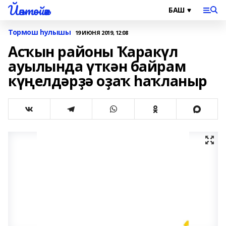
Йәнтөйәк
Тормош һулышы
19 ИЮНЯ 2019, 12:08
Асҡын районы Ҡаракүл
ауылында үткән байрам
күңелдәрҙә оҙаҡ һаҡланыр