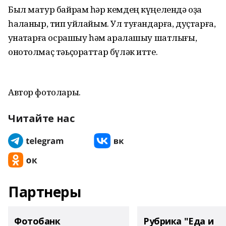
Был матур байрам һәр кемдең күңелендә оҙаҡ
һаҡланыр, тип уйлайым. Ул туғандарға, дуҫтарға,
ҡунаҡтарға осрашыу һәм аралашыу шатлығы,
онотолмаҫ тәьҫораттар бүләк итте.
Автор фотолары.
Читайте нас
Партнеры
Фотобанк
Рубрика "Еда и