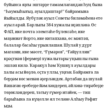
буйынса яҙғы эштәрҙе тамамлағандан һуң бына
“Һаумыһығыҙ, ауылдаштар!” байрамына
йыйылдыҡ. Яубүләк ауыл Советы биләмәһенә ете
ауыл ҡарай. Барлығы 384 хужалыҡ иҫәпләнә. Өс
ФАП, ике почта элемтәһе бүлексәһе, ике
мәҙәниәт йорто, ике китапхана, өс мәктәп,
балалар баҡсаһы урынлашҡан. Шулай уҡ дүрт
магазин, ике мәсет, “Ғүмәров”, “Ғәйҙуллин”
крәҫтиән (фермер) хужалыҡтары уңышлы ғына
эшләп килә. Ҡаракүл һәм Ҡушкүл ауылдары
халҡы асыҡ йөҙлө, оҫта ҡуллы, уңған. Байрамға ла
берҙәм көс менән әҙерләндек. Артабан да шулай
йәшәгән еребеҙҙе йәмләндереп, әйләнә-тирәбеҙҙе
төҙөкләндереп, татыу ғүмер итәйек, — тип
барыһына ла күңелле ял теләне Алһыу Рәфит
ҡыҙы.