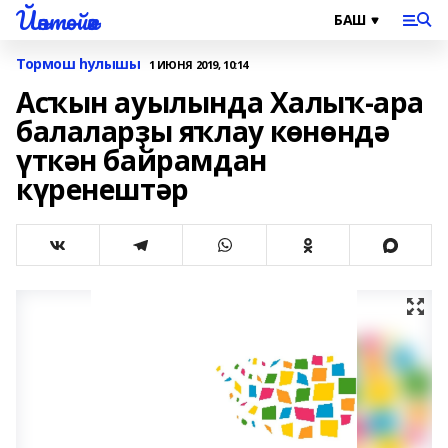
Йәнтөйәк
Тормош һулышы
1 ИЮНЯ 2019, 10:14
Асҡын ауылында Халыҡ-ара
балаларҙы яҡлау көнөндә
үткән байрамдан
күренештәр