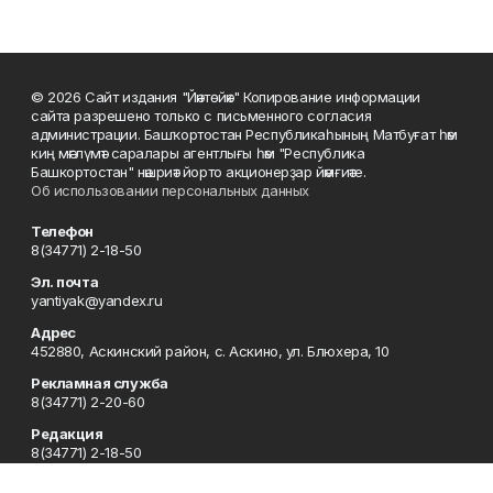
© 2026 Сайт издания "Йәнтөйәк" Копирование информации
сайта разрешено только с письменного согласия
администрации. Башҡортостан Республикаһының Матбуғат һәм
киң мәғлүмәт саралары агентлығы һәм "Республика
Башкортостан" нәшриәт йорто акционерҙар йәмғиәте.
Об использовании персональных данных
Телефон
8(34771) 2-18-50
Эл. почта
yantiyak@yandex.ru
Адрес
452880, Аскинский район, с. Аскино, ул. Блюхера, 10
Рекламная служба
8(34771) 2-20-60
Редакция
8(34771) 2-18-50
Отдел кадров