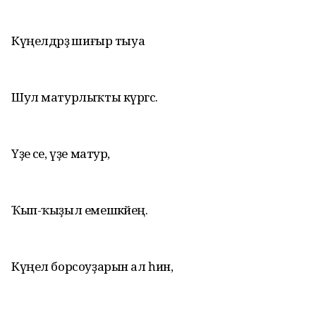
Күңелдәрҙә шиғыр тыуа
Шул матурлыҡты күргәс.
Үҙе әсе, үҙе матур,
Ҡып-ҡыҙыл емешкәйең.
Күңел борсоуҙарын ал һин,