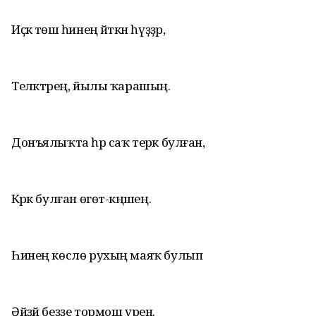
Иҫкә төшә һинең әйткән һүҙҙәр,
Теләктәрең, йылы ҡарашың.
Донъялыҡта һәр саҡ терәк булған,
Кәрәк булған өгөт-кәңәшең.
Һинең көслө рухың маяҡ булып
Әйҙәй беҙҙе тормош үренә.