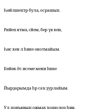
Һөйләшептәр була, осрашып.
Рәнйеп ятма, әсәйем, бер үк кенә,
Һис кенә лә һине онотмайым.
Бөйөк Әсә исеме менән һине
Йырҙарымда һәр саҡ ҙурлайым.
Ул донъяның ожмах ҡошолор һин,