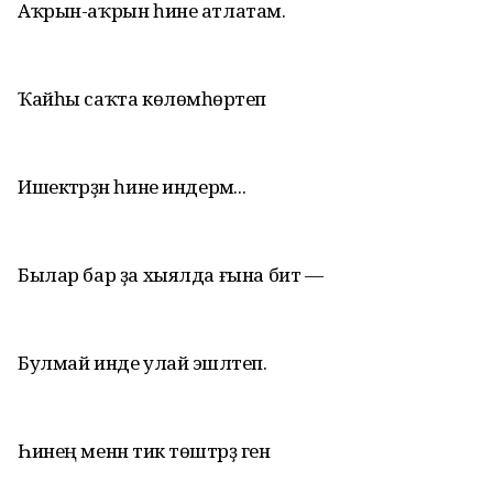
Аҡрын-аҡрын һине атлатам.
Ҡайһы саҡта көлөмһөрәтеп
Ишектәрҙән һине индерәм...
Былар бар ҙа хыялда ғына бит —
Булмай инде улай эшләтеп.
Һинең менән тик төштәрҙә генә