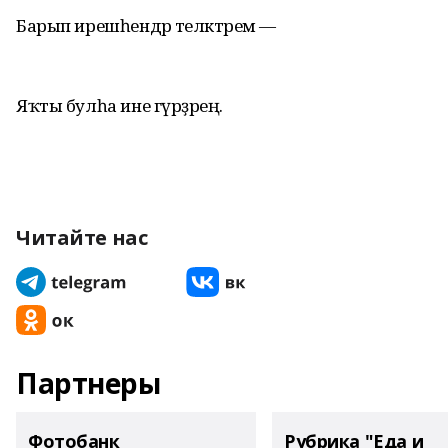
Барып ирешһендәр теләктәрем —
Яҡты булһа ине гүрҙәрең.
Читайте нас
Партнеры
Фотобанк
Рубрика "Еда и