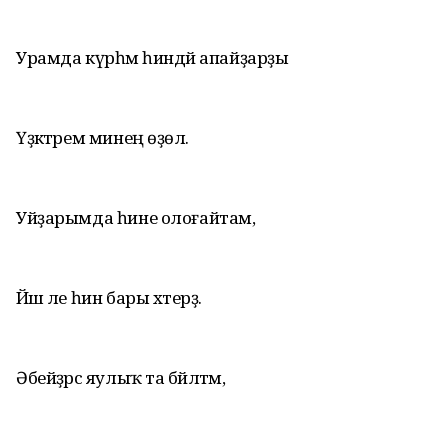
Урамда күрһәм һиндәй апайҙарҙы
Үҙәктәрем минең өҙөлә.
Уйҙарымда һине олоғайтам,
Йәш әле һин бары хәтерҙә.
Әбейҙәрсә яулыҡ та бәйләтәм,