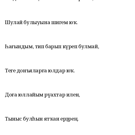
Шулай булыуына шигем юҡ.
Һағындым, тип барып күреп булмай,
Теге донъяларға юлдар юҡ.
Доға юллайым әрүахтар иленә,
Тыныс булһын ятҡан ерҙәрең.