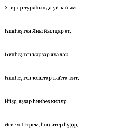
Хәтирәләр тураһында уйлайым.
Һинһеҙ генә Яңы йылдар етә,
Һинһеҙ генә ҡарҙар яуалар.
Һинһеҙ генә ҡоштар ҡайта-китә,
Йәйҙәр, яҙҙар һинһеҙ киләләр.
Әсәйем-бәғерем, һиңә әйтер һүҙҙәр,