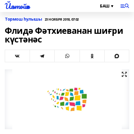
Йәнтөйәк
Тормош һулышы
23 НОЯБРЯ 2018, 07:02
Флидә Фәтхиеванан шиғри
күстәнәс