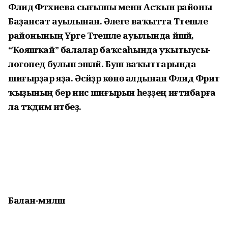
Флидә Фәтхиева сығышы менән Асҡын районы
Баҙансат ауылынан. Әлеге ваҡытта Тәтешле
районының Үрге Тәтешле ауылында йәшәй,
“Ҡояшҡай” балалар баҡсаһында уҡытыусы-
логопед булып эшләй. Буш ваҡыттарында
шиғырҙар яҙа. Әсәйҙәр көнө алдынан Флидә Фәрит
ҡыҙының бер нисә шиғырын һеҙҙең иғтибарға
ла тәҡдим итәбеҙ.
Балан-миләш