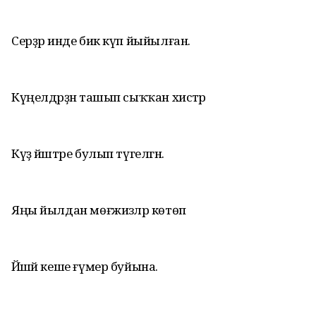
Серҙәр инде бик күп йыйылған.
Күңелдәрҙән ташып сыҡҡан хистәр
Күҙ йәштәре булып түгелгән.
Яңы йылдан мөғжизәләр көтөп
Йәшәй кеше ғүмер буйына.