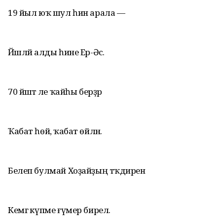
19 йыл юҡ шул һин арала —
Йәшләй алды һине Ер-Әсә.
70 йәштә әле ҡайһы берҙәр
Ҡабат һөйә, ҡабат өйләнә.
Белеп булмай Хоҙайҙың тәҡдирен
Кемгә күпме ғүмер бирелә.