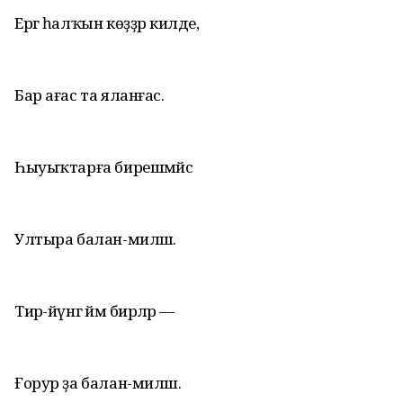
Ергә һалҡын көҙҙәр килде,
Бар ағас та яланғас.
Һыуыҡтарға бирешмәйсә
Ултыра балан-миләш.
Тирә-йүнгә йәм бирәләр —
Ғорур ҙа балан-миләш.