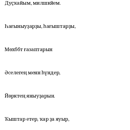
Дуҫҡайым, миләшкәйем.
Һағыныуҙарҙы, һағыштарҙы,
Мөхәббәт ғазаптарын
Әселегең менән һүндер,
Йөрәктең яныуҙарын.
Ҡыштар етер, ҡар ҙа яуыр,