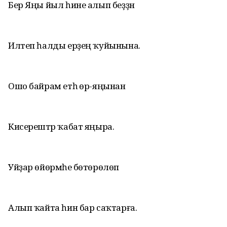
Бер Яңы йыл һине алып беҙҙән
Илтеп һалды ерҙең ҡуйынына.
Ошо байрам етһә өр-яңынан
Кисерештәр ҡабат яңыра.
Уйҙар өйөрмәһе бөтөрөлөп
Алып ҡайта һин бар саҡтарға.