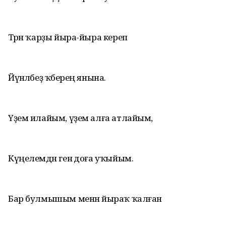
Тәрән ҡарҙы йыра-йыра кереп
Йүнәләбеҙ ҡәберең янына.
Үҙем илайым, үҙем алға атлайым,
Күңелемдән генә доға уҡыйым.
Бар булмышым менән йыраҡ ҡалған