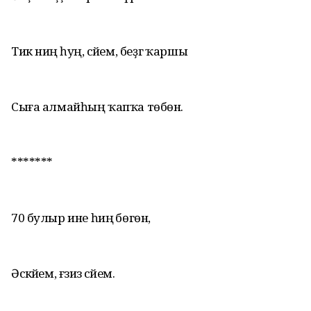
Тик ниңә һуң, әсәйем, беҙгә ҡаршы
Сыға алмайһың ҡапҡа төбөнә.
*******
70 булыр ине һиңә бөгөн,
Әсәкәйем, ғәзиз әсәйем.