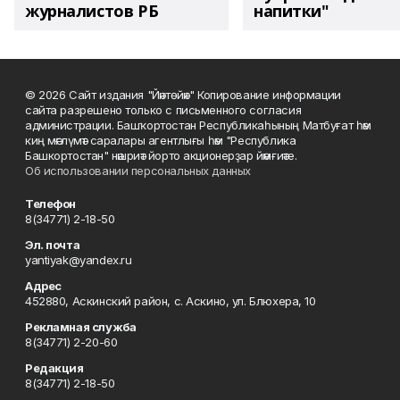
журналистов РБ
напитки"
© 2026 Сайт издания "Йәнтөйәк" Копирование информации
сайта разрешено только с письменного согласия
администрации. Башҡортостан Республикаһының Матбуғат һәм
киң мәғлүмәт саралары агентлығы һәм "Республика
Башкортостан" нәшриәт йорто акционерҙар йәмғиәте.
Об использовании персональных данных
Телефон
8(34771) 2-18-50
Эл. почта
yantiyak@yandex.ru
Адрес
452880, Аскинский район, с. Аскино, ул. Блюхера, 10
Рекламная служба
8(34771) 2-20-60
Редакция
8(34771) 2-18-50