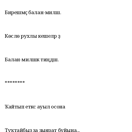
Бирешмәҫ балан-миләш.
Көслө рухлы кешеләр ҙә
Балан-миләшкә тиңдәш.
********
Ҡайтып еткәс ауыл осона
Туҡтайбыҙ ҙа зыярат буйына...