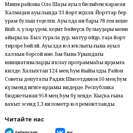
Мишкә районы Оло Шаҙы ауыл биләмәһенә ҡараған
Ҡалмаҙан ауылында 33 йорт иҫәпләнә. Йорттар бер
урам булып теҙелгән. Ауылда ни бары 78 генә кеше
йәшәһә лә, улар әүҙем, хеҙмәт һөйөүсән булыуҙары менән
айырыла. Был турала ҙур, матур өйҙәр, таҙа йорт
тирәләре һөйләй. Ауылда юл юҡлығы ғына ауыл
халҡын борсой ине. Һәм бына Урындағы
инициативаларҙы яҡлау программаһы ярҙамға
килде. Халыҡтан 124 мең һум йыйылды. Район
Советы депутаты Радик Шәмсетдинов 50 мең һум
күләмендә иғәнәсе ярҙамы индерҙе. Республика
бюджетынан 958 мең һум бүленде. Ҡыҫҡа ғына
ваҡыт эсендә 1,3 километр юл ремонтланды.
Читайте нас