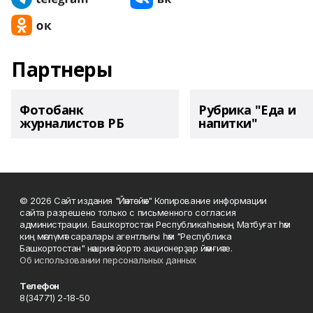
Партнеры
Фотобанк
Рубрика "Еда и
журналистов РБ
напитки"
© 2026 Сайт издания "Йәнтөйәк" Копирование информации
сайта разрешено только с письменного согласия
администрации. Башҡортостан Республикаһының Матбуғат һәм
киң мәғлүмәт саралары агентлығы һәм "Республика
Башкортостан" нәшриәт йорто акционерҙар йәмғиәте.
Об использовании персональных данных
Телефон
8(34771) 2-18-50