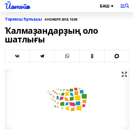
Йәнтөйәк
Тормош һулышы
6 НОЯБРЯ 2018, 10:09
Ҡалмаҙандарҙың оло
шатлығы