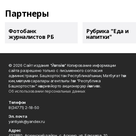
Партнеры
Фотобанк
Рубрика "Еда и
журналистов РБ
напитки"
© 2026 Сайт издания "Йәнтөйәк" Копирование информации
сайта разрешено только с письменного согласия
администрации. Башҡортостан Республикаһының Матбуғат һәм
киң мәғлүмәт саралары агентлығы һәм "Республика
Башкортостан" нәшриәт йорто акционерҙар йәмғиәте.
Об использовании персональных данных
Телефон
8(34771) 2-18-50
Эл. почта
yantiyak@yandex.ru
Адрес
452880, Аскинский район, с. Аскино, ул. Блюхера, 10