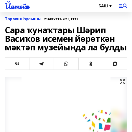
Йәнтөйәк
Тормош һулышы
20 АВГУСТА 2018, 13:12
Сара ҡунаҡтары Шәрип
Васиҡов исемен йөрөткән
мәктәп музейында ла булды