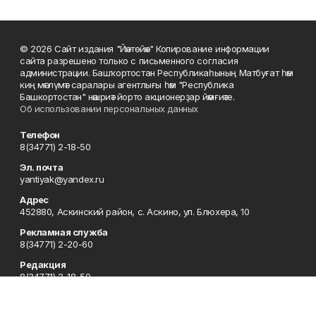
© 2026 Сайт издания "Йәнтөйәк" Копирование информации
сайта разрешено только с письменного согласия
администрации. Башҡортостан Республикаһының Матбуғат һәм
киң мәғлүмәт саралары агентлығы һәм "Республика
Башкортостан" нәшриәт йорто акционерҙар йәмғиәте.
Об использовании персональных данных
Телефон
8(34771) 2-18-50
Эл. почта
yantiyak@yandex.ru
Адрес
452880, Аскинский район, с. Аскино, ул. Блюхера, 10
Рекламная служба
8(34771) 2-20-60
Редакция
8(34771) 2-18-50
Отдел кадров
8-34771 (2-19-30)