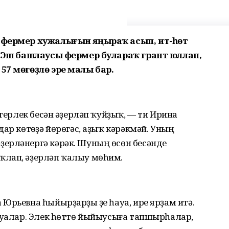
н-фермер хужалығын яңыраҡ асып, ит-һөт
й. Эш башлаусы фермер булараҡ грант юллап,
57 мөгөҙлө эре малы бар.
етерлек бесән әҙерләп ҡуйҙыҡ, — ти Ирина
ар көтөүҙә йөрөгәс, аҙыҡ кәрәкмәй. Уның
ерләнергә кәрәк. Шуның өсөн бесәнде
ҡлап, әҙерләп ҡалыу мөһим.
Юрьевна һыйырҙарҙы үҙе һауа, ире ярҙам итә.
һауалар. Элек һөттө йыйыусыға тапшырһалар,