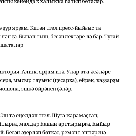
ймаҡты көнөндә үк халыҡҡа һатып бөтәләр.
ур ярҙам. Күптән түгел пресс-йыйғыс та
үлән үҫә. Бынан тыш, бесәнлектәре лә бар. Туғай
ашаталар.
ктория, Алина ярҙам итә. Улар ата-әсәләре
серә, мысыр тауығы (цесарка), өйрәк, ҡаҙҙарҙы
ошона, эшкә өйрәнеп үҫәләр.
ш тә еңелдән түгел. Шуға ҡарамаҫтан,
йтырға, малдар һанын арттырырға, һыйыр
 Бесән әҙерләп бөткәс, ремонт эштәренә