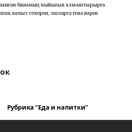
 алынған бинаның ҡыйығын алмаштырырға
ан, ваҡыт еткереп, эшләргә генә кәрәк.
Рубрика "Еда и напитки"