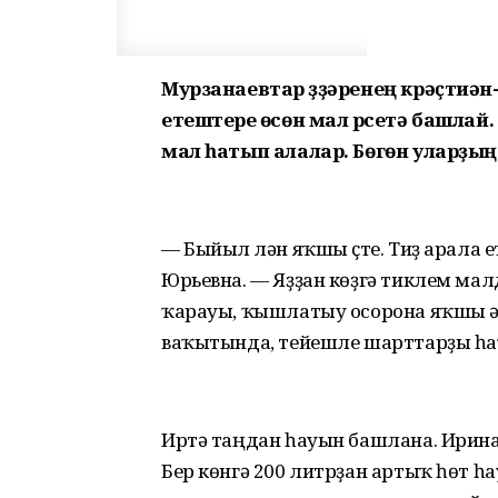
Мурзанаевтар үҙҙәренең крәҫтиә
етештереү өсөн мал үрсетә башла
мал һатып алалар. Бөгөн уларҙың 
— Быйыл үлән яҡшы үҫте. Тиҙ арала 
Юрьевна. — Яҙҙан көҙгә тиклем малд
ҡарауы, ҡышлатыу осорона яҡшы әҙ
ваҡытында, тейешле шарттарҙы һа
Иртә таңдан һауын башлана. Ирина 
Бер көнгә 200 литрҙан артыҡ һөт 