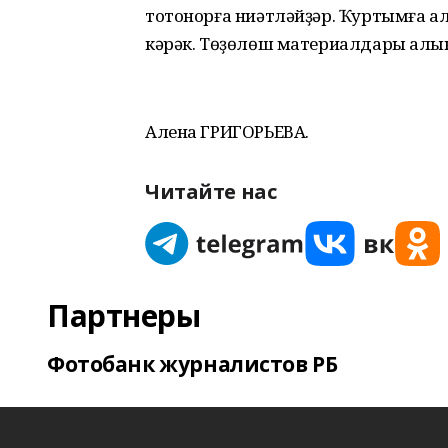
тотонорға ниәтләйҙәр. Ҡуртымға
кәрәк. Төҙөлөш материалдары алынғ
Алена ГРИГОРЬЕВА.
Читайте нас
Партнеры
Фотобанк журналистов РБ