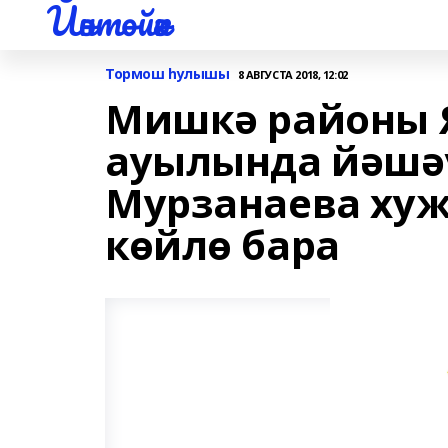
Йәнтөйәк
Тормош һулышы
8 АВГУСТА 2018, 12:02
Мишкә районы 
ауылында йәшә
Мурзанаева ху
көйлө бара