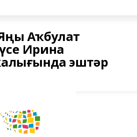
Яңы Аҡбулат
үсе Ирина
жалығында эштәр