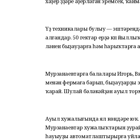
хәҙер үҙҙәре әҙерләгән эремсек, ҡа
Үҙ техникалары булыу — эштәрендә ҙ
алғандар. 50 гектар ерҙә күп йыллыҡ 
үләнен быҙауҙарға һәм һарыҡтарға 
Мурзанаевтарға балалары Игорь, Ви
менән фермаға барып, быҙауҙарҙы э
ҡарай. Шулай бәләкәйҙән ауыл торм
Ауыл хужалығында ял көндәре юҡ. Э
Мурзанаевтар хужалыҡтарын ҙура
һауыуҙы автоматлаштырырға уйлай.