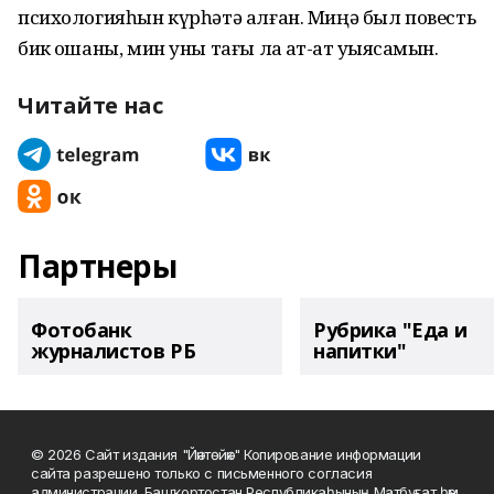
психологияһын күрһәтә алған. Миңә был повесть
бик оҡшаны, мин уны тағы ла ҡат-ҡат уҡыясаҡмын.
Читайте нас
Партнеры
Фотобанк
Рубрика "Еда и
журналистов РБ
напитки"
© 2026 Сайт издания "Йәнтөйәк" Копирование информации
сайта разрешено только с письменного согласия
администрации. Башҡортостан Республикаһының Матбуғат һәм