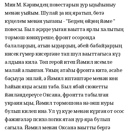
Мин М. Кәримдең повестарын ҙур ҡыҙыҡһыныу
менән уҡыйым. Шулай ҙа иң яратып, бөтә
күңелем менән уҡығаны - "Беҙҙең өйҙөң йәме "
повесы. Был әҫәрҙе уҡыған ваҡытта ярлы халыҡтың
тормош-көнкүреше, фронт осоронда
балаларҙың, ҡатын-ҡыҙҙарҙың, әбей-бабайҙарҙың
нисек ғүмер кисергәне тап шул ваҡыттағыса күҙ
алдына килә. Төп герой итеп Йәмил исемле
малай алынған. Уның атаһы фронтҡа китә, әсәһе
баҫыуҙа эшләй, ә Йәмил иптәштәре менән көн
һайын яңы асыш таба. Был ябай сюжетты
йәнләндереүсе Оксана, фронтта табылған
украин ҡыҙы, Йәмил тормошона нәҡ ҡояш нуры
булып килеп инә. Ул үҙ күҙе менән күргән ҡот осҡос
фажиғәләр психологик яҡтан ҙур яра булып
сағыла. Йәмил менән Оксана ваҡытты бергә