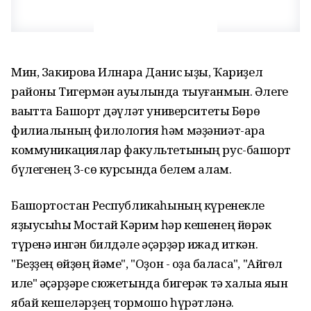
Мин, Закирова Илнара Данис ҡыҙы, Ҡариҙел
районы Тигермән ауылында тыуғанмын. Әлеге
ваҡытта Башҡорт дәүләт университеты Бөрө
филиалының филология һәм мәҙәниәт-ара
коммуникациялар факультетының рус-башҡорт
бүлегенең 3-сө курсында белем алам.
Башҡортостан Республикаһының күренекле
яҙыусыһы Мостай Кәрим һәр кешенең йөрәк
түренә ингән билдәле әҫәрҙәр ижад иткән.
"Беҙҙең өйҙөң йәме", "Оҙон - оҙаҡ баласаҡ", "Айгөл
иле" әҫәрҙәре сюжетында бигерәк тә халыҡҡа яҡын
ябай кешеләрҙең тормошо һүрәтләнә.