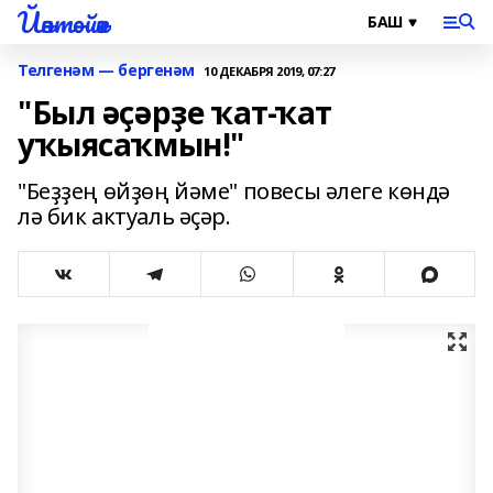
Йәнтөйәк
Телгенәм — бергенәм
10 ДЕКАБРЯ 2019, 07:27
"Был әҫәрҙе ҡат-ҡат
уҡыясаҡмын!"
"Беҙҙең өйҙөң йәме" повесы әлеге көндә
лә бик актуаль әҫәр.