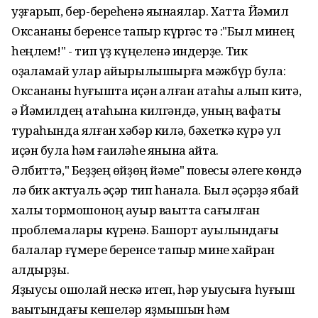
уҙғарып, бер-береһенә яҡынаялар. Хатта Йәмил
Оксананы беренсе тапҡыр күргәс тә :"Был минең
һеңлем!" - тип үҙ күңеленә индерҙе. Тик
оҙаҡламай улар айырылышырға мәжбүр була:
Оксананы һуғышта иҫән ҡалған атаһы алып китә,
ә Йәмилдең атаһына килгәндә, уның вафаты
тураһында ялған хәбәр килә, бәхеткә күрә ул
иҫән була һәм ғаиләһе янына ҡайта.
Әлбиттә," Беҙҙең өйҙөң йәме" повесы әлеге көндә
лә бик актуаль әҫәр тип һанала. Был әҫәрҙә ябай
халыҡ тормошоноң ауыр ваҡытта сағылған
проблемалары күренә. Башҡорт ауылындағы
балалар ғүмере беренсе тапҡыр мине хайран
ҡалдырҙы.
Яҙыусы ошолай нескә итеп, һәр уҡыусыға һуғыш
ваҡытындағы кешеләр яҙмышын һәм