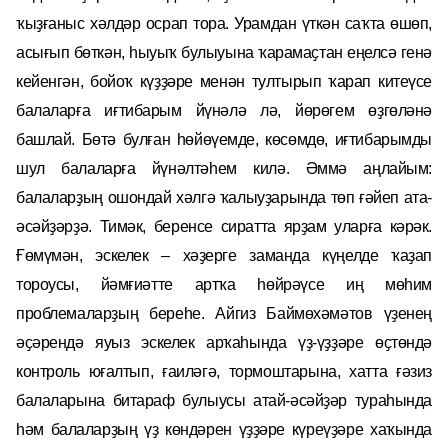
ҡыҙғаныс хәлдәр осрап тора. Урамдан үткән саҡта өшөп,
асығып бөткән, һыуыҡ булыуына ҡарамаҫтан еңелсә генә
кейенгән, бойоҡ күҙҙәре менән тултырып ҡарап китеүсе
балаларға иғтибарым йүнәлә лә, йөрөгем өҙгөләнә
башлай. Бөтә булған һөйөүемде, көсөмдө, иғтибарымды
шул балаларға йүнәлтәһем килә. Әммә аңлайым:
балаларҙың ошондай хәлгә ҡалыуҙарында төп ғәйеп ата-
әсәйҙәрҙә. Тимәк, беренсе сиратта ярҙам уларға кәрәк.
Ғөмүмән, эскелек – хәҙерге заманда күңелде ҡаҙап
тороусы, йәмғиәтте артҡа һөйрәүсе иң мөһим
проблемаларҙың береһе. Айгиз Баймөхәмәтов үҙенең
әҫәрендә яуыз эскелек арҡаһында үҙ-үҙҙәре өҫтөндә
контроль юғалтып, ғаиләгә, тормоштарына, хатта ғәзиз
балаларына битараф булыусы атай-әсәйҙәр тураһында
һәм балаларҙың үҙ көндәрен үҙҙәре күреүҙәре хаҡында