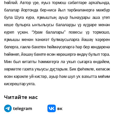
һөйләй. Автор үҙе, яуыз тормош сәбәптәре арҡаһында,
балалар йортонда бер-нисә йыл тәрбиәләнергә мәжбүр
була Шуға күрә, яҙмыштың ауыр һынауҙары аша үтеп
кеше булырға ынтылыусы балаларҙы үҙ күҙҙәре менән
күреп үҫкән. “Урам балалары” повесы үҙ тормошо,
яҙмышы менән ҡәнәғәт булмаусыларға йәшәү ҡәҙерен
белергә, ғаилә бәхетен һөймәүселәргә һәр бер көндәренә
һөйөнөп, йәшәү бәхете өсөн көрәшергә өндәү булып тора.
Мин был китапты һәммәгеҙгә лә уҡып сығарға өндәйем,
хөрмәтле газета уҡыусы дуҫтарым. Бик фәһемле, киләсәк
өсөн кәрәкле уй-хистәр, ауыр һәм шул уҡ ваҡытта мөһим
кисерештәр уята.
Читайте нас