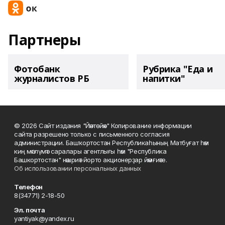
Партнеры
Фотобанк
Рубрика "Еда и
журналистов РБ
напитки"
© 2026 Сайт издания "Йәнтөйәк" Копирование информации
сайта разрешено только с письменного согласия
администрации. Башҡортостан Республикаһының Матбуғат һәм
киң мәғлүмәт саралары агентлығы һәм "Республика
Башкортостан" нәшриәт йорто акционерҙар йәмғиәте.
Об использовании персональных данных
Телефон
8(34771) 2-18-50
Эл. почта
yantiyak@yandex.ru