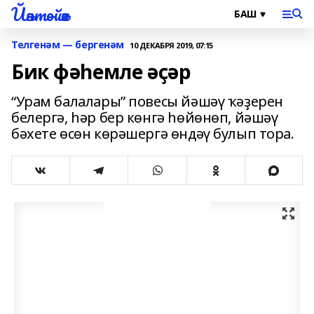
Йәнтөйәк
Телгенәм — бергенәм
10 ДЕКАБРЯ 2019, 07:15
Бик фәһемле әҫәр
“Урам балалары” повесы йәшәү ҡәҙерен
белергә, һәр бер көнгә һөйөнөп, йәшәү
бәхете өсөн көрәшергә өндәү булып тора.