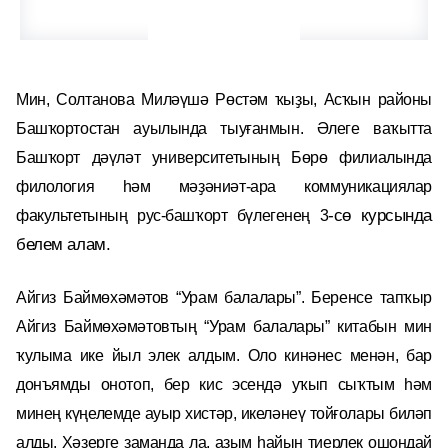
Мин, Солтанова Миләүшә Рөстәм ҡыҙы, Асҡын районы
Башҡортостан ауылында тыуғанмын. Әлеге ваҡытта
Башҡорт дәүләт университетының Бөрө филиалында
филология һәм мәҙәниәт-ара коммуникациялар
-сө
курсында
факультетының рус-башҡорт бүлегенең 3
белем алам.
Айгиз Баймөхәмәтов “Урам балалары”. Беренсе тапҡыр
Айгиз Баймөхәмәтовтың “Урам балалары” китабын мин
ҡулыма ике йыл элек алдым. Оло кинәнес менән, бар
донъямды онотоп, бер кис эсендә уҡып сыҡтым һәм
минең күңелемде ауыр хистәр, икеләнеү тойғолары биләп
алды. Хәҙерге заманда ла, аҙым һайын тиерлек ошондай