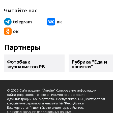
Читайте нас
Партнеры
Фотобанк
Рубрика "Еда и
журналистов РБ
напитки"
© 2026 Сайт издания "Йәнтөйәк" Копирование информации
сайта разрешено только с письменного согласия
администрации. Башҡортостан Республикаһының Матбуғат һәм
киң мәғлүмәт саралары агентлығы һәм "Республика
Башкортостан" нәшриәт йорто акционерҙар йәмғиәте.
Об использовании персональных данных