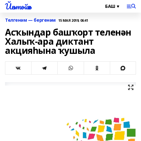
Йәнтөйәк
Телгенәм — бергенәм
15 МАЯ 2019, 06:41
Асҡындар башҡорт теленән
Халыҡ-ара диктант
акцияһына ҡушыла