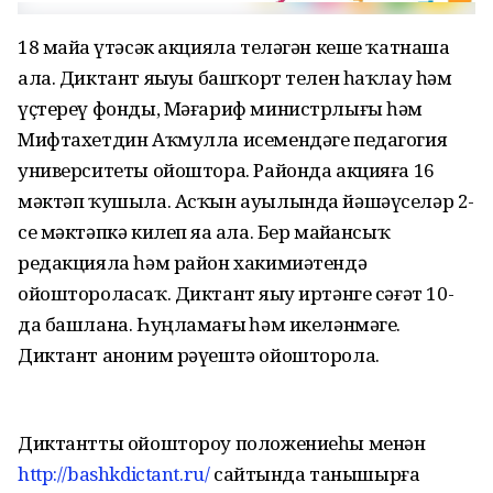
18 майҙа үтәсәк акцияла теләгән кеше ҡатнаша
ала. Диктант яҙыуҙы башҡорт телен һаҡлау һәм
үҫтереү фонды, Мәғариф министрлығы һәм
Мифтахетдин Аҡмулла исемендәге педагогия
университеты ойоштора. Районда акцияға 16
мәктәп ҡушыла. Асҡын ауылында йәшәүселәр 2-
се мәктәпкә килеп яҙа ала. Бер майҙансыҡ
редакцияла һәм район хакимиәтендә
ойоштороласаҡ. Диктант яҙыу иртәнге сәғәт 10-
да башлана. Һуңламағыҙ һәм икеләнмәгеҙ.
Диктант аноним рәүештә ойошторола.
Диктантты ойоштороу положениеһы менән
http://bashkdictant.ru/
сайтында танышырға