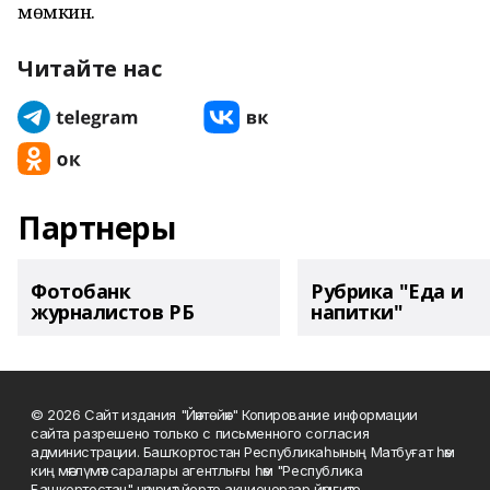
мөмкин.
Читайте нас
Партнеры
Фотобанк
Рубрика "Еда и
журналистов РБ
напитки"
© 2026 Сайт издания "Йәнтөйәк" Копирование информации
сайта разрешено только с письменного согласия
администрации. Башҡортостан Республикаһының Матбуғат һәм
киң мәғлүмәт саралары агентлығы һәм "Республика
Башкортостан" нәшриәт йорто акционерҙар йәмғиәте.