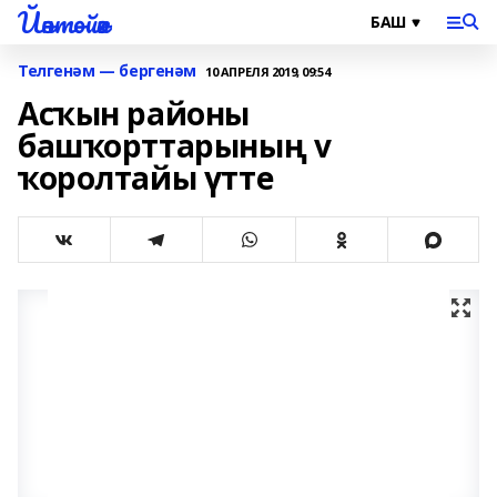
Йәнтөйәк
Телгенәм — бергенәм
10 АПРЕЛЯ 2019, 09:54
Асҡын районы
башҡорттарының v
ҡоролтайы үтте