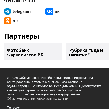
Читайте нас
Партнеры
Фотобанк
Рубрика "Еда и
журналистов РБ
напитки"
© 2026 Сайт издания "Йәнтөйәк" Копирование информации
сайта разрешено только с письменного согласия
администрации. Башҡортостан Республикаһының Матбуғат һәм
киң мәғлүмәт саралары агентлығы һәм "Республика
Башкортостан" нәшриәт йорто акционерҙар йәмғиәте.
Об использовании персональных данных
Телефон