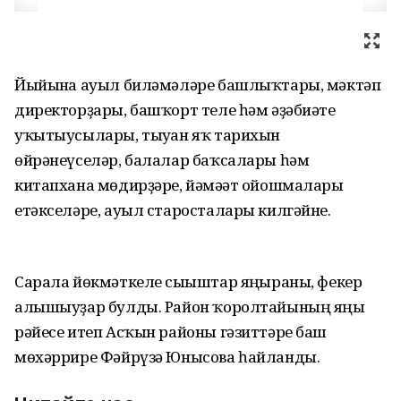
Йыйынға ауыл биләмәләре башлыҡтары, мәктәп
директорҙары, башҡорт теле һәм әҙәбиәте
уҡытыусылары, тыуған яҡ тарихын
өйрәнеүселәр, балалар баҡсалары һәм
китапхана мөдирҙәре, йәмәғәт ойошмалары
етәкселәре, ауыл старосталары килгәйне.
Сарала йөкмәткеле сығыштар яңғыраны, фекер
алышыуҙар булды. Район ҡоролтайының яңы
рәйесе итеп Асҡын районы гәзиттәре баш
мөхәррире Фәйрүзә Юнысова һайланды.