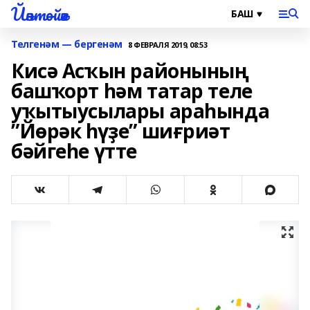
Йәнтөйәк
Телгенәм — бергенәм
8 ФЕВРАЛЯ 2019, 08:53
Кисә Асҡын районының
башҡорт һәм татар теле
уҡытыусылары араһында
”Йөрәк һүҙе” шиғриәт
бәйгеһе үтте