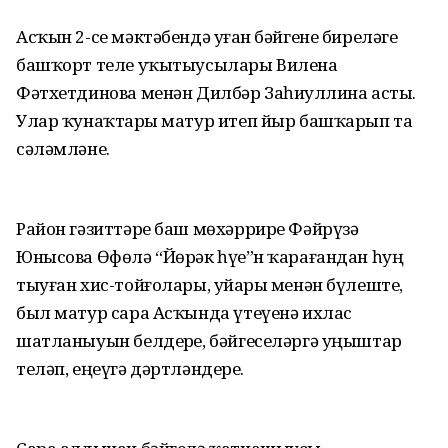
Асҡын 2-се мәктәбендә уҙған бәйгене биреләге
башҡорт теле уҡытыусылары Вилена
Фәтхетдинова менән Дилбәр Заһиҙуллина асты.
Улар ҡунаҡтарҙы матур итеп йыр башҡарып та
сәләмләне.
Район гәзиттәре баш мөхәррире Фәйрүзә
Юнысова Өфөлә “Йөрәк һүҙе”н ҡарағандан һуң
тыуған хис-тойғолары, уйҙары менән бүлеште,
был матур сара Асҡында үтеүенә ихлас
шатланыуын белдерҙе, бәйгеселәргә уңыштар
теләп, еңеүгә дәртләндерҙе.