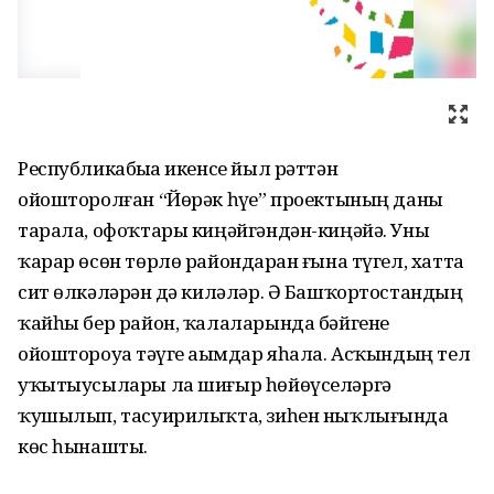
Республикабыҙҙа икенсе йыл рәттән
ойошторолған “Йөрәк һүҙе” проектының даны
тарала, офоҡтары киңәйгәндән-киңәйә. Уны
ҡарар өсөн төрлө райондарҙан ғына түгел, хатта
сит өлкәләрҙән дә киләләр. Ә Башҡортостандың
ҡайһы бер район, ҡалаларында бәйгене
ойоштороуҙа тәүге аҙымдар яһала. Асҡындың тел
уҡытыусылары ла шиғыр һөйөүселәргә
ҡушылып, тасуирилыҡта, зиһен ныҡлығында
көс һынашты.