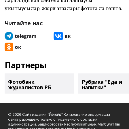
Сара алдынан бәйгелә ҡатнашыусы
уҡытыусылар, жюри ағзалары фотоға ла төштө.
Читайте нас
Партнеры
Фотобанк
Рубрика "Еда и
журналистов РБ
напитки"
© 2026 Сайт издания "Йәнтөйәк" Копирование информации
сайта разрешено только с письменного согласия
администрации. Башҡортостан Республикаһының Матбуғат һәм