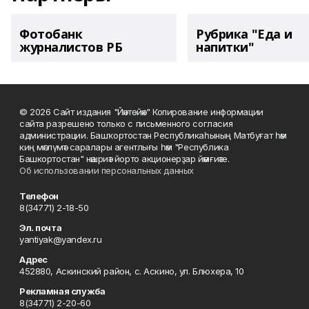
Фотобанк
Рубрика "Еда и
журналистов РБ
напитки"
© 2026 Сайт издания "Йәнтөйәк" Копирование информации
сайта разрешено только с письменного согласия
администрации. Башҡортостан Республикаһының Матбуғат һәм
киң мәғлүмәт саралары агентлығы һәм "Республика
Башкортостан" нәшриәт йорто акционерҙар йәмғиәте.
Об использовании персональных данных
Телефон
8(34771) 2-18-50
Эл. почта
yantiyak@yandex.ru
Адрес
452880, Аскинский район, с. Аскино, ул. Блюхера, 10
Рекламная служба
8(34771) 2-20-60