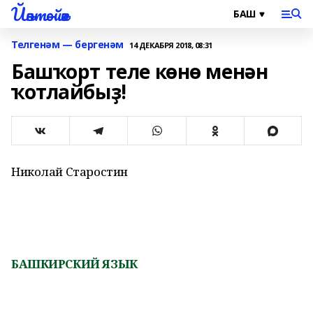
Йәнтөйәк
Телгенәм — бергенәм
14 ДЕКАБРЯ 2018, 08:31
Башҡорт теле көнө менән
ҡотлайбыҙ!
Николай Старостин
БАШКИРСКИЙ ЯЗЫК