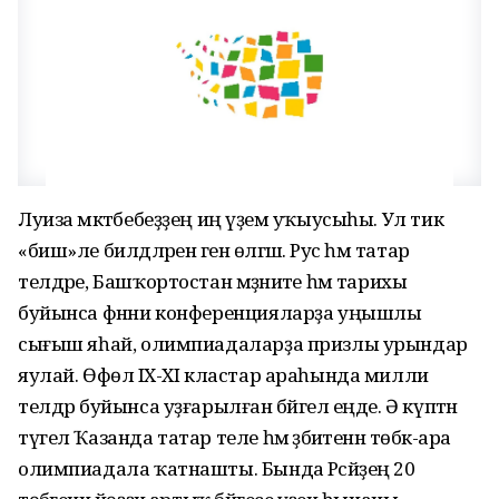
Луиза мәктәбебеҙҙең иң әүҙем уҡыусыһы. Ул тик
«биш»ле билдәләренә генә өлгәшә. Рус һәм татар
телдәре, Башҡортостан мәҙәниәте һәм тарихы
буйынса фәнни конференцияларҙа уңышлы
сығыш яһай, олимпиадаларҙа призлы урындар
яулай. Өфөлә IX-XI кластар араһында милли
телдәр буйынса уҙғарылған бәйгелә еңде. Ә күптән
түгел Ҡазанда татар теле һәм әҙәбиәтенән төбәк-ара
олимпиадала ҡатнашты. Бында Рәсәйҙең 20