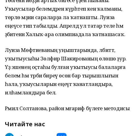
төбәгенән йөҙҙән артыҡ бәйгесе үҙен һынаны.
Уҡыусылар белемдәрен күрһәтеп кенә ҡалманы, ә
төрлө мәҙәни сараларҙа ла ҡатнашты. Луиза
еңеүсе тип табылды. Апрелдә ул татар теле һәм
әҙәбиәтенән Халыҡ-ара олимпиадала ҡатнашасаҡ.
Луиза Мөфтиеваның уңыштарында, әлбиттә,
уҡытыусыһы Зөлфирә Шакированың өлөшө ҙур.
Үҙ эшенең оҫтаһы булған уҡытыусы балаларға
белем һәм тәрбиә биреү өсөн бар тырышлығын
һала, уҡыусыларын еңеүгә ҡанатландыра,
илһамландыра белә.
Рәмилә Солтанова, район мәғариф бүлеге методисы
Читайте нас