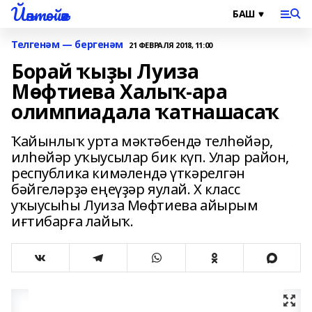
Йәнтөйәк
Телгенәм — бергенәм
21 ФЕВРАЛЯ 2018, 11:00
Борай ҡыҙы Луиза
Мөфтиева Халыҡ-ара
олимпиадала ҡатнашасаҡ
Ҡайынлыҡ урта мәктәбендә телһөйәр,
илһөйәр уҡыусылар бик күп. Улар район,
республика кимәлендә үткәрелгән
бәйгеләрҙә еңеүҙәр яулай. X класс
уҡыусыһы Луиза Мөфтиева айырым
иғтибарға лайыҡ.