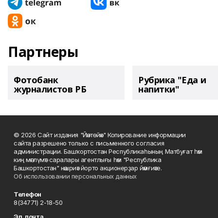
Партнеры
Фотобанк
Рубрика "Еда и
журналистов РБ
напитки"
© 2026 Сайт издания "Йәнтөйәк" Копирование информации
сайта разрешено только с письменного согласия
администрации. Башҡортостан Республикаһының Матбуғат һәм
киң мәғлүмәт саралары агентлығы һәм "Республика
Башкортостан" нәшриәт йорто акционерҙар йәмғиәте.
Об использовании персональных данных
Телефон
8(34771) 2-18-50
Эл. почта