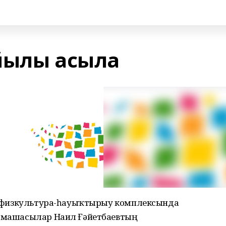
йылы асыла
ыр" физкультура-һауыҡтырыу комплексында
Тамашасылар Наил Ғәйетбаевтың