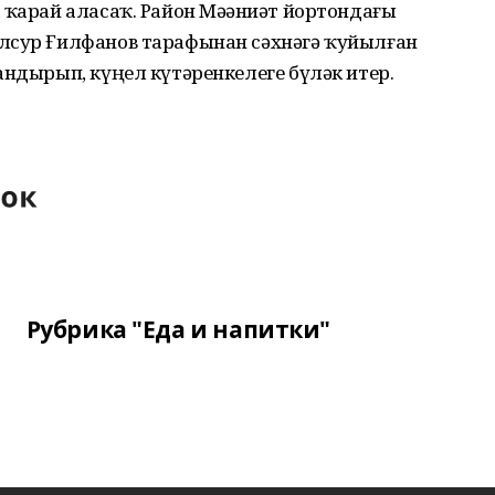
 ҡарай аласаҡ. Район Мәҙәниәт йортондағы
лсур Ғилфанов тарафынан сәхнәгә ҡуйылған
андырып, күңел күтәренкелеге бүләк итер.
Рубрика "Еда и напитки"