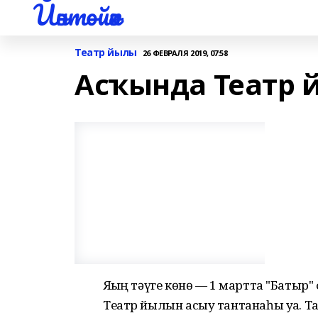
Йәнтөйәк
Театр йылы
26 ФЕВРАЛЯ 2019, 07:58
Асҡында Театр 
Яҙҙың тәүге көнө — 1 мартта "Бат
Театр йылын асыу тантанаһы уҙа. 