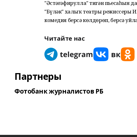
"Әстәғәфирулла" тигән пьесаһын да
"Бүләк" халыҡ театры режиссеры И
комедия берсә көлдөрөп, берсә уйл
Читайте нас
Партнеры
Фотобанк журналистов РБ