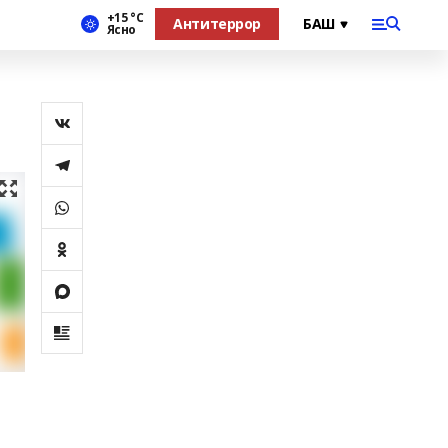
+15 °С
Антитеррор
Ясно