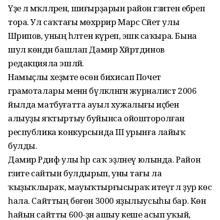
Үҙе лә мәҡәләләрен, шиғырҙарын район гәзитенә ебәреп
тора. Ул саҡтағы мөхәррир Марс Сәйет улы
Шәрипов, уның һәләтен күреп, эшкә саҡыра. Бына
шул көндән башлап Дамир Хәйртдинов
редакцияла эшләй.
Намыҫлы хеҙмәте өсөн бихисап Почет
грамоталары менән бүләкләнгән журналист 2006
йылда матбуғатта ауыл хужалығы иҫәбен
алыуҙы яҡтыртыу буйынса ойошторолған
республика конкурсында III урынға лайыҡ
булды.
Дамир Рәдиф улы һәр саҡ эҙләнеү юлында. Район
гәзите сайтын булдырып, уны тағы ла
ҡыҙыҡлыраҡ, мауыҡтырғысыраҡ итеүгә лә ҙур көс
һала. Сайттың бөгөн 3000 яҙылыусыһы бар. Көн
һайын сайтты 600-ҙән ашыу кеше асып уҡый,