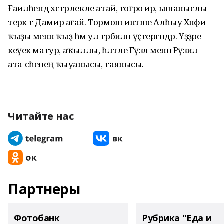
Ғаиләһендә хәстәрлекле атай, тоғро ир, ышаныслы
терәк тә Дамир ағай. Тормош иптәше Алһыу Хәнәфи
ҡыҙы менән ҡыҙ һәм ул тәрбиәләп үҫтергәндәр. Үҙҙәре
кеүек матур, аҡыллы, һәләтле Гүзәл менән Рүзил
ата-әсәһенең ҡыуанысы, таянысы.
Читайте нас
Партнеры
Фотобанк
Рубрика "Еда и