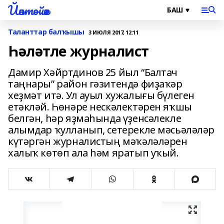
Йәнтөйәк
Таланттар балҡышы
3 ИЮЛЯ 2017, 12:11
Һәләтле журналист
Дамир Хәйртдинов 25 йыл “Балтач
таңнары” район гәзитендә фиҙаҡәр
хеҙмәт итә. Ул ауыл хужалығы бүлеген
етәкләй. Һөнәре нескәлектәрен яҡшы
белгән, һәр яҙмаһында үҙенсәлекле
алымдар ҡулланып, сетерекле мәсьәләләр
күтәргән журналистың мәҡәләләрен
халыҡ көтөп ала һәм яратып уҡый.