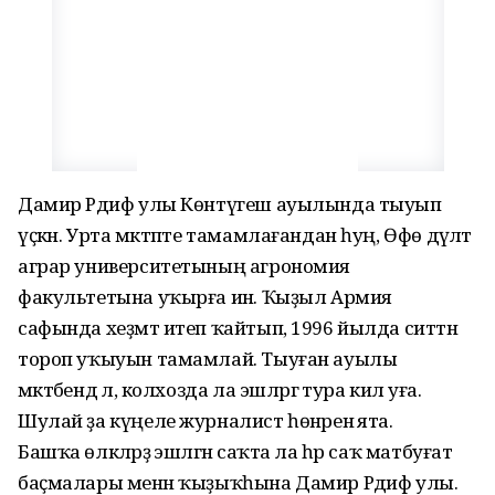
Дамир Рәдиф улы Көнтүгеш ауылында тыуып
үҫкән. Урта мәктәпте тамамлағандан һуң, Өфө дәүләт
аграр университетының агрономия
факультетына уҡырға инә. Ҡыҙыл Армия
сафында хеҙмәт итеп ҡайтып, 1996 йылда ситтән
тороп уҡыуын тамамлай. Тыуған ауылы
мәктәбендә лә, колхозда ла эшләргә тура килә уға.
Шулай ҙа күңеле журналист һөнәренә ята.
Башҡа өлкәләрҙә эшләгән саҡта ла һәр саҡ матбуғат
баҫмалары менән ҡыҙыҡһына Дамир Рәдиф улы.