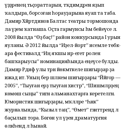
үҙҙәренең тәьҫораттарын, тәҡдимдәрен яҙып
ҡалдыра, борсоған һорауҙарына яуап та таба.
Дамир Хәйртдинов Балтас театры тормошонда
ла әүҙем ҡатнаша. Оҫта гармунсы һәм бейеүсе лә.
2008 йылда “Өҙә баҫ!” район конкурсында I урын
яуланы. Ә 2012 йылда “Иҙел-йорт” исемле төбәк-
ара фестивалдә “Иң яҡшы ир-егет ролен
башҡарыусы” номинацияһында еңеүсе булды.
Дамир Рәдиф улы тәрән йөкмәткеле шиғырҙар ҙа
ижад итә. Уның бер шәлкем шиғырҙары “Йәйғор —
2005”, “Тыуған ерҙә тыуған хистәр”, “Шишмәләрҙең
көмөш сыңы” тигән альманахтарға керетелгән.
Юмористик шиғырҙары, мәҡәләләре “Һәнәк”
журналында, “Кызыл таң”, “Өмет” гәзиттәрендә лә
баҫылып тора. Бөгөн ул үҙен драматургия
өлкәһендә лә һынай.