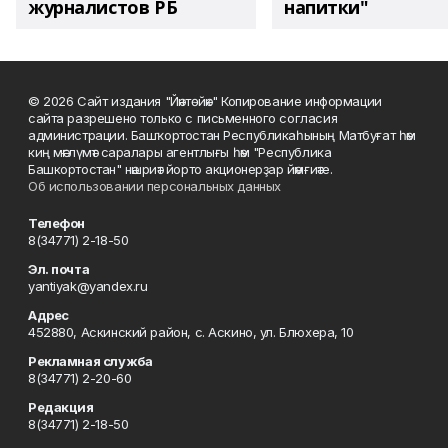
журналистов РБ
напитки"
© 2026 Сайт издания "Йәнтөйәк" Копирование информации
сайта разрешено только с письменного согласия
администрации. Башҡортостан Республикаһының Матбуғат һәм
киң мәғлүмәт саралары агентлығы һәм "Республика
Башкортостан" нәшриәт йорто акционерҙар йәмғиәте.
Об использовании персональных данных
Телефон
8(34771) 2-18-50
Эл. почта
yantiyak@yandex.ru
Адрес
452880, Аскинский район, с. Аскино, ул. Блюхера, 10
Рекламная служба
8(34771) 2-20-60
Редакция
8(34771) 2-18-50