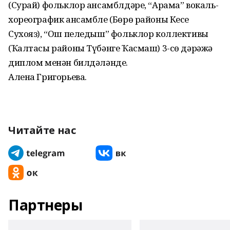
(Сурай) фольклор ансамблдәре, “Арама” вокаль-
хореографик ансамбле (Бөрө районы Кесе
Сухояз), “Ош пеледыш” фольклор коллективы
(Ҡалтасы районы Түбәнге Ҡасмаш) 3-сө дәрәжә
диплом менән билдәләнде.
Алена Григорьева.
Читайте нас
Партнеры