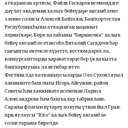
атҡаҙанған артисы, Фәйзи Ғәскәров исемендәге
дәүләт академия халыҡ бейеүҙәре ансамбленең
элекке солисы Алексей Байгазов, Башҡортостан
Республикаһының атҡаҙанған мәҙәниәт
хеҙмәткәре, Бөрө ҡалаһының “Биряночка” халыҡ
бейеү ансамбле етәксеһе Виталий Сагадеев һәр
сығышты ентекле күҙәтте, костюмдарға ла,
конкурсанттарҙың хәрәкәттәрҙе бер үк ваҡытта
башҡарыуына ла иғтибар итте.
Фестивалдә ҡатнашыусыларҙы Оло Сухояз ауыл
хакимиәте башлығы Игорь Айғужин, район
Советы һәм хакимиәте исеменән Лариса
Александрова һәм башҡалар тәбрикләне.
Сараның флагын күтәреү хоҡуғы үткән йыл Гран-
при яулаусы ”Юго” халыҡ бейеү ансамбле
солистарына бирелде.