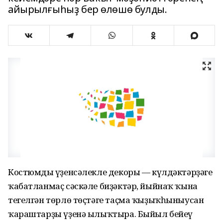
айырылғыһыҙ бер өлөшө булды.
Костюмдың үҙенсәлекле декоры — күлдәктәрҙәге
ҡабатланмаҫ сәскәле биҙәктәр, йыйнаҡ ҡына
тегелгән төрлө төҫтәге таҫма ҡыҙыҡһыныусан
ҡараштарҙы үҙенә ылыҡтыра. Быйыл бейеү