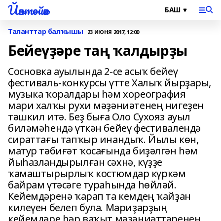
Йәнтөйәк
Таланттар балҡышы
23 ИЮНЯ 2017, 12:00
Бейеүҙәре таң ҡалдырҙы
Сосновка ауылында 2-се асыҡ бейеү
фестиваль-конкурсы үтте Халыҡ йырҙары,
музыка ҡоралдары һәм хореография
мари халҡы рухи мәҙәниәтенең нигеҙен
тәшкил итә. Беҙ быға Оло Сухояз ауыл
биләмәһендә үткән бейеү фестивалендә
сираттағы тапҡыр инандыҡ. Йылы көн,
матур тәбиғәт ҡосағында биҙәлгән һәм
йыһазландырылған сәхнә, күҙҙе
ҡамаштырырлыҡ костюмдар күркәм
байрам үтәсәге тураһында һөйләй.
Кейемдәренә ҡарап та кемдең ҡайҙан
килеүен белеп була. Мариҙарҙың
кейемдәре һәр ваҡыт мәҙәниәттәренең