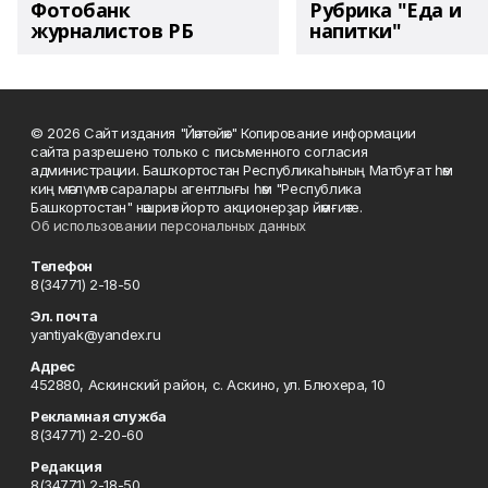
Фотобанк
Рубрика "Еда и
журналистов РБ
напитки"
© 2026 Сайт издания "Йәнтөйәк" Копирование информации
сайта разрешено только с письменного согласия
администрации. Башҡортостан Республикаһының Матбуғат һәм
киң мәғлүмәт саралары агентлығы һәм "Республика
Башкортостан" нәшриәт йорто акционерҙар йәмғиәте.
Об использовании персональных данных
Телефон
8(34771) 2-18-50
Эл. почта
yantiyak@yandex.ru
Адрес
452880, Аскинский район, с. Аскино, ул. Блюхера, 10
Рекламная служба
8(34771) 2-20-60
Редакция
8(34771) 2-18-50