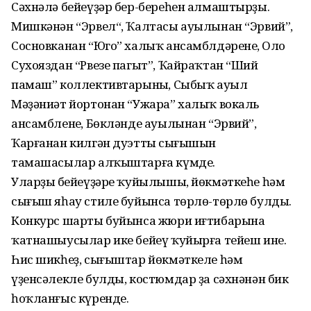
Сәхнәлә бейеүҙәр бер-береһен алмаштырҙы.
Мишкәнән “Эрвел“, Ҡалтасы ауылынан “Эрвий”,
Сосновканан “Юго” халыҡ ансамблдәренең, Оло
Сухояздан “Рвезе пагыт”, Ҡайраҡтан “Ший
памаш” коллективтарының, Сыбыҡ ауыл
Мәҙәниәт йортонан “Ужара” халыҡ вокаль
ансамбленең, Бөкләнде ауылынан “Эрвий”,
Ҡарғанан килгән дуэттың сығышын
тамашасылар алҡыштарға күмде.
Уларҙың бейеүҙәре ҡуйылышы, йөкмәткеһе һәм
сығыш яһау стиле буйынса төрлө-төрлө булды.
Конкурс шарты буйынса жюри иғтибарына
ҡатнашыусылар ике бейеү ҡуйырға тейеш ине.
Һис шикһеҙ, сығыштар йөкмәткеле һәм
үҙенсәлекле булды, костюмдар ҙа сәхнәнән бик
һоҡланғыс күренде.