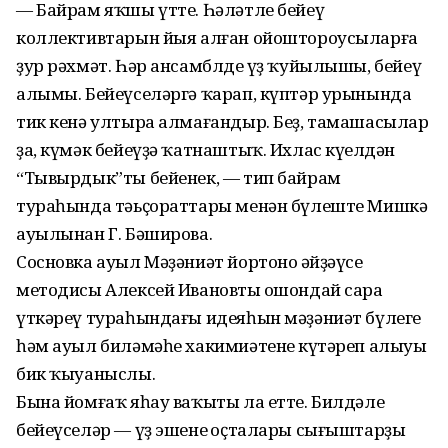
— Байрам яҡшы үтте. Һәләтле бейеү
коллективтарын йыя алған ойоштороусыларға
ҙур рәхмәт. Һәр ансамблдең үҙ ҡуйылышы, бейеү
алымы. Бейеүселәргә ҡарап, күптәр урынында
тик кенә ултыра алмағандыр. Беҙ, тамашасылар
ҙа, күмәк бейеүҙә ҡатнаштыҡ. Ихлас күңелдән
“Тывырдык”ты бейенек, — тип байрам
тураһында тәьҫораттары менән бүлеште Мишкә
ауылынан Г. Бәширова.
Сосновка ауыл Мәҙәниәт йортоноң әйҙәүсе
методисы Алексей Ивановтың ошондай сара
үткәреү тураһындағы идеяһын мәҙәниәт бүлеге
һәм ауыл биләмәһе хакимиәтенең күтәреп алыуы
бик ҡыуаныслы.
Бына йомғаҡ яһау ваҡыты ла етте. Билдәле
бейеүселәр — үҙ эшенең оҫталары сығыштарҙы