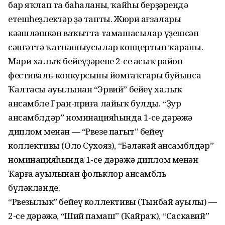
бар яҡлап та баһаланы, ҡайһы берҙәрендә
етешһеҙлектәр ҙә тапты. Жюри ағзалары
кәңәшләшкән ваҡытта тамашасылар үҙешсән
сәнғәттә ҡатнашыусылар концертын ҡараны.
Мари халыҡ бейеүҙәренең 2-се асыҡ район
фестиваль-конкурсының йомғаҡтары буйынса
Ҡалтасы ауылынан “Эрвий” бейеү халыҡ
ансамбле Гран-приға лайыҡ булды. “Ҙур
ансамблдәр” номинацияһында 1-се дәрәжә
диплом менән — “Рвезе пагыт” бейеү
коллективы (Оло Сухояз), “Бәләкәй ансамблдәр”
номинацияһында 1-се дәрәжә диплом менән
Ҡарға ауылынан фольклор ансамбль
бүләкләнде.
“Рвезылык” бейеү коллективы (Тынбай ауылы) —
2-се дәрәжә, “Ший памаш” (Ҡайраҡ), “Саскавий”