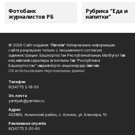
Фотобанк
Рубрика "Еда и
журналистов РБ
напитки"
© 2026 Сайт издания "Йәнтөйәк" Копирование информации
сайта разрешено только с письменного согласия
администрации. Башҡортостан Республикаһының Матбуғат һәм
киң мәғлүмәт саралары агентлығы һәм "Республика
Башкортостан" нәшриәт йорто акционерҙар йәмғиәте.
Об использовании персональных данных
Телефон
8(34771) 2-18-50
Эл. почта
yantiyak@yandex.ru
Адрес
452880, Аскинский район, с. Аскино, ул. Блюхера, 10
Рекламная служба
8(34771) 2-20-60