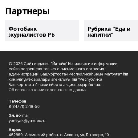
Партнеры
Фотобанк
Рубрика "Еда и
журналистов РБ
напитки"
© 2026 Сайт издания "Йәнтөйәк" Копирование информации
сайта разрешено только с письменного согласия
администрации. Башҡортостан Республикаһының Матбуғат һәм
киң мәғлүмәт саралары агентлығы һәм "Республика
Башкортостан" нәшриәт йорто акционерҙар йәмғиәте.
Об использовании персональных данных
Телефон
8(34771) 2-18-50
Эл. почта
yantiyak@yandex.ru
Адрес
452880, Аскинский район, с. Аскино, ул. Блюхера, 10