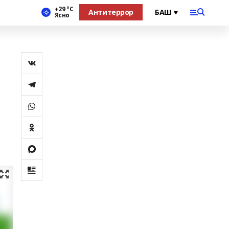
+29 °С
Антитеррор
Ясно