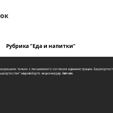
Рубрика "Еда и напитки"
а разрешено только с письменного согласия администрации. Башҡортос
шкортостан" нәшриәт йорто акционерҙар йәмғиәте.