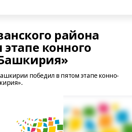
ванского района
 этапе конного
 Башкирия»
Башкирии победил в пятом этапе конно-
кирия».