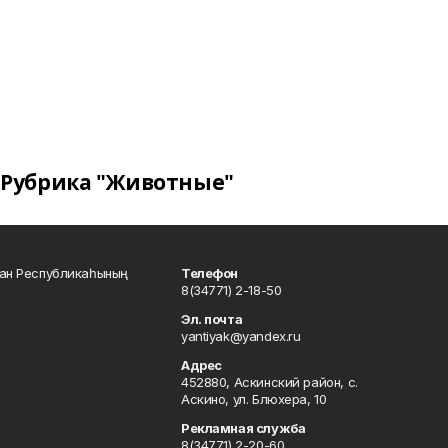
Рубрика "Животные"
тан Республикаһының
Телефон
8(34771) 2-18-50
Эл. почта
yantiyak@yandex.ru
Адрес
452880, Аскинский район, с.
Аскино, ул. Блюхера, 10
Рекламная служба
8(34771) 2-20-60