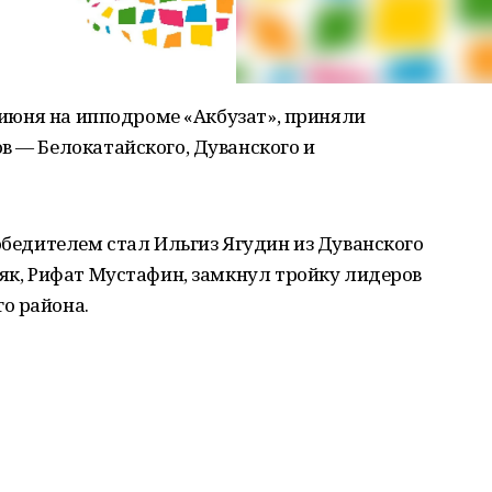
6 июня на ипподроме «Акбузат», приняли
в — Белокатайского, Дуванского и
победителем стал Ильгиз Ягудин из Дуванского
ляк, Рифат Мустафин, замкнул тройку лидеров
о района.