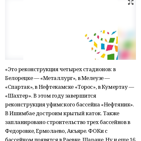
«Это реконструкция четырех стадионов: в
Белорецке — «Металлург», в Мелеузе —
«Спартак», в Нефтекамске «Торос», в Кумертау —
«Шахтер». В этом году завершится
реконструкция уфимского бассейна «Нефтяник».
В Ишимбае достроим крытый каток. Также
запланировано строительство трех бассейнов в
Федоровке, Ермолаево, Акъяре. ФОКи с
бассейном появятся в Раевке, Шаране. Ну и еще 16