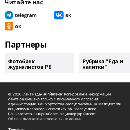
Читайте нас
Партнеры
Фотобанк
Рубрика "Еда и
журналистов РБ
напитки"
© 2026 Сайт издания "Йәнтөйәк" Копирование информации
сайта разрешено только с письменного согласия
администрации. Башҡортостан Республикаһының Матбуғат һәм
киң мәғлүмәт саралары агентлығы һәм "Республика
Башкортостан" нәшриәт йорто акционерҙар йәмғиәте.
Об использовании персональных данных
Телефон