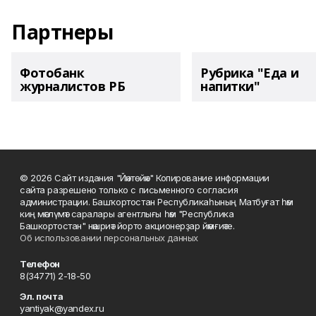
Партнеры
Фотобанк
Рубрика "Еда и
журналистов РБ
напитки"
© 2026 Сайт издания "Йәнтөйәк" Копирование информации
сайта разрешено только с письменного согласия
администрации. Башҡортостан Республикаһының Матбуғат һәм
киң мәғлүмәт саралары агентлығы һәм "Республика
Башкортостан" нәшриәт йорто акционерҙар йәмғиәте.
Об использовании персональных данных
Телефон
8(34771) 2-18-50
Эл. почта
yantiyak@yandex.ru