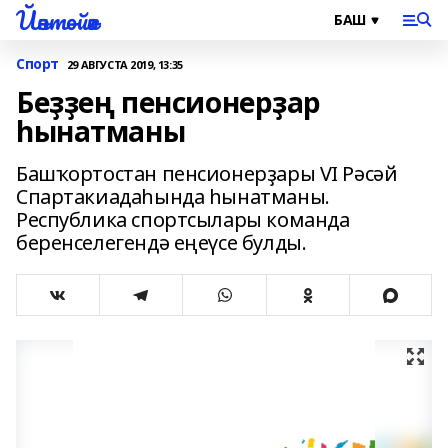
Йәнтөйәк
Спорт
29 АВГУСТА 2019, 13:35
Беҙҙең пенсионерҙар
һынатманы
Башҡортостан пенсионерҙары VI Рәсәй
Спартакиадаһында һынатманы.
Республика спортсылары команда
беренселегендә еңеүсе булды.