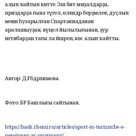
алып ҡайтып китте. Эш бит миҙалдарҙа,
приздарҙа ғына түгел, өлкәндәр берҙәмлек, дуҫлыҡ
менән һуғарылған Спартакиаданан
аралашыуҙан, күңел йылылығынан, ҙур
иғтибарҙан тағы ла йәшәреп, көс алып ҡайтты.
Автор: Д.Ғәбдрәхимова.
Фото: БР Башлығы сайтынан.
https://bash.rbsmi.ru/articles/sport-m-turizm/be-e-
pensioner-ar-ynatmany/