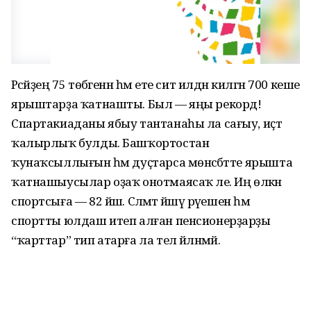
Рәсәйҙең 75 төбәгенән һәм ете сит илдән килгән 700 кеше
ярыштарҙа ҡатнашты. Был — яңы рекорд!
Спартакиаданы ябыу тантанаһы ла сағыу, иҫтә
ҡалырлыҡ булды. Башҡортостан
ҡунаҡсыллығын һәм дуҫтарса мөнәсәбәтте ярышта
ҡатнашыусылар оҙаҡ онотмаясаҡ әле. Иң өлкән
спортсыға — 82 йәш. Сәләмәт йәшәү рәүешен һәм
спортты юлдаш итеп алған пенсионерҙарҙы
“ҡарттар” тип атарға ла тел әйләнмәй.