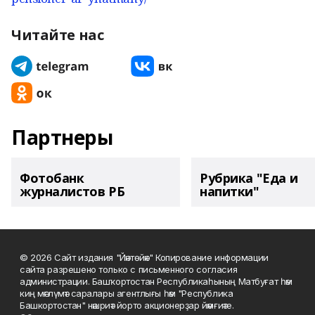
Читайте нас
Партнеры
Фотобанк
Рубрика "Еда и
журналистов РБ
напитки"
© 2026 Сайт издания "Йәнтөйәк" Копирование информации
сайта разрешено только с письменного согласия
администрации. Башҡортостан Республикаһының Матбуғат һәм
киң мәғлүмәт саралары агентлығы һәм "Республика
Башкортостан" нәшриәт йорто акционерҙар йәмғиәте.