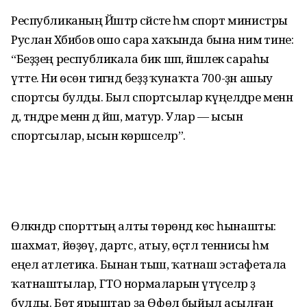
Республиканың Йәштәр сәйәсәте һәм спорт министры
Руслан Хәбибов ошо сара хаҡында бына нимә тине:
“Беҙҙең республикала бик шәп, йәшлек сараһы
үтте. Ни өсөн тигәндә беҙҙә ҡунаҡта 700-ҙән ашыу
спортсы булды. Был спортсылар күңелдәре менән
дә, тәндәре менән дә йәш, матур. Улар — ысын
спортсылар, ысын көрәшселәр”.
Өлкәндәр спорттың алты төрөндә көс һынашты:
шахмат, йөҙөү, дартс, атыу, өҫтәл теннисы һәм
еңел атлетика. Бынан тыш, ҡатнаш эстафетала
ҡатнаштылар, ГТО нормаларын үтәүселәр ҙә
булды. Бөтә ярыштар ҙа Өфөлә быйыл асылған