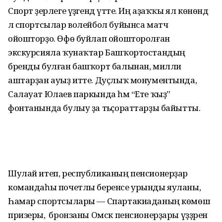
Спорт әҙерлеге үҙәгендә үтте. Иң аҙаҡҡы ял көнөндә
лә спортсылар волейбол буйынса матч
ойошторҙо. Өфө буйлап ойошторолған
экскурсияла ҡунаҡтар Башҡортостандың
бренды булған башҡорт балынан, милли
аштарҙан ауыҙ итте. Дуҫлыҡ монументында,
Салауат Юлаев паркында һәм “Ете ҡыҙ”
фонтанында булыу ҙа тәьҫораттарҙы байытты.
Шулай итеп, республиканың пенсионерҙар
командаһы почетлы беренсе урынды яуланы,
Һамар спортсылары — Спартакиаданың көмөш
призеры, ә бронзаны Омск пенсионерҙары үҙҙәренә