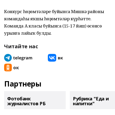
Конкурс һөҙөмтәләре буйынса Мишкә районы
командаһы яҡшы һөҙөмтәләр күрһәтте.
Команда А класы буйынса (15-17 йәш) өсөнсө
урынға лайыҡ булды.
Читайте нас
Партнеры
Фотобанк
Рубрика "Еда и
журналистов РБ
напитки"