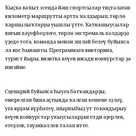
Ҡыҫҡа ваҡыт эсендә йәш спортсылар тиҫтәләгән
километр маршрутты артта ҡалдырып, төрлө
ҡаршылыҡтарҙы уңышлы үтте. Ҡатнашыусылар
янғын хәүефһеҙлеге, төрлө экстремаль хәлдәрҙә
үҙеңде тота, команда менән эшләй белеү буйынса
ла көс һынашты. Программаға викторина,
турист йыры, визитка кеүек ижади конкурстар ҙа
ингәйне.
Сценарий буйынса һыуға батҡандарҙы,
емерелгән бина аҫтында ҡалған кешене эҙләү,
уға ярҙам күрһәтеү, шырпыһыҙ ут тоҡандырыу
кеүек конкурстар уҡыусыларҙан етди әҙерлек,
етеҙлек, тәүәккәллек талап итте.