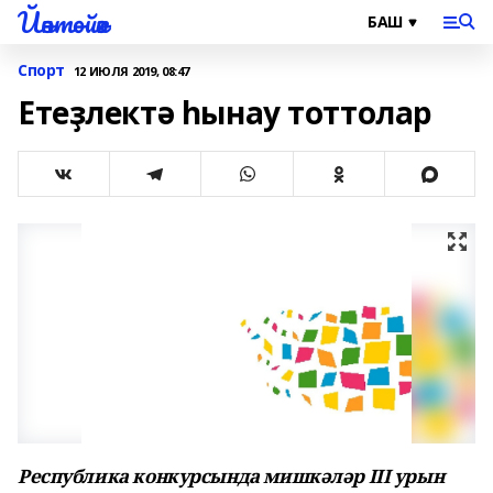
Йәнтөйәк
Спорт
12 ИЮЛЯ 2019, 08:47
Етеҙлектә һынау тоттолар
Республика конкурсында мишкәләр III урын