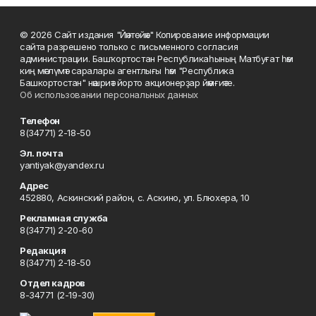
© 2026 Сайт издания "Йәнтөйәк" Копирование информации
сайта разрешено только с письменного согласия
администрации. Башҡортостан Республикаһының Матбуғат һәм
киң мәғлүмәт саралары агентлығы һәм "Республика
Башкортостан" нәшриәт йорто акционерҙар йәмғиәте.
Об использовании персональных данных
Телефон
8(34771) 2-18-50
Эл. почта
yantiyak@yandex.ru
Адрес
452880, Аскинский район, с. Аскино, ул. Блюхера, 10
Рекламная служба
8(34771) 2-20-60
Редакция
8(34771) 2-18-50
Отдел кадров
8-34771 (2-19-30)