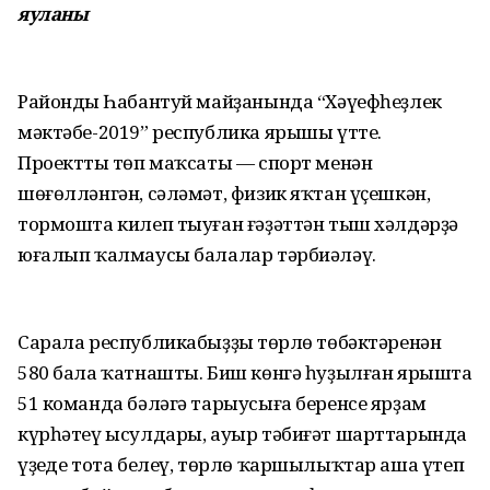
яуланы
Райондың Һабантуй майҙанында “Хәүефһеҙлек
мәктәбе-2019” республика ярышы үтте.
Проекттың төп маҡсаты — спорт менән
шөғөлләнгән, сәләмәт, физик яҡтан үҫешкән,
тормошта килеп тыуған ғәҙәттән тыш хәлдәрҙә
юғалып ҡалмаусы балалар тәрбиәләү.
Сарала республикабыҙҙың төрлө төбәктәренән
580 бала ҡатнашты. Биш көнгә һуҙылған ярышта
51 команда бәләгә тарыусыға беренсе ярҙам
күрһәтеү ысулдары, ауыр тәбиғәт шарттарында
үҙеңде тота белеү, төрлө ҡаршылыҡтар аша үтеп