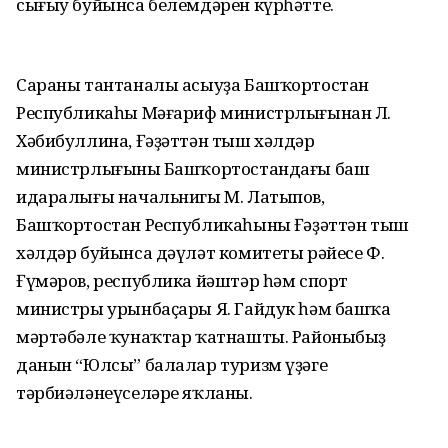
сығыу буйынса белемдәрен күрһәтте.
Сараны тантаналы асыуҙа Башҡортостан
Республикаһы Мәғариф министрлығынан Л.
Хәбибуллина, Ғәҙәттән тыш хәлдәр
министрлығының Башҡортостандағы баш
идаралығы начальнигы М. Латыпов,
Башҡортостан Республикаһының Ғәҙәттән тыш
хәлдәр буйынса дәүләт комитеты рәйесе Ф.
Ғүмәров, республика йәштәр һәм спорт
министры урынбаҫары Я. Гайдук һәм башҡа
мәртәбәле ҡунаҡтар ҡатнашты. Районыбыҙ
данын “Юлсы” балалар туризм үҙәге
тәрбиәләнеүселәре яҡланы.