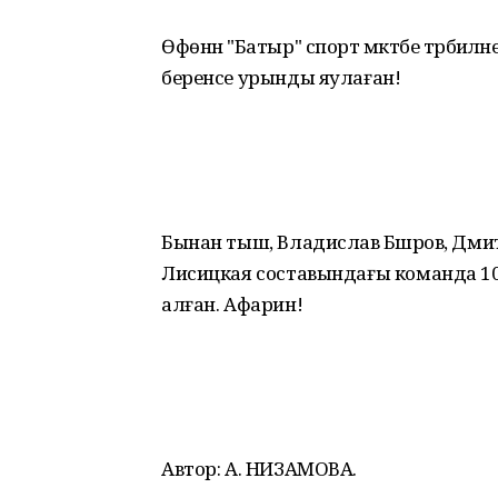
Өфөнән "Батыр" спорт мәктәбе тәрбиәл
беренсе урынды яулаған!
Бынан тыш, Владислав Бәшәров, Дми
Лисицкая составындағы команда 1
алған. Афарин!
Автор: А. НИЗАМОВА.