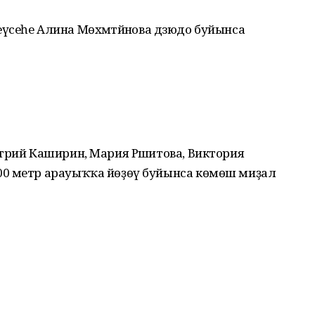
әнеүсеһе Алина Мөхәмәтйәнова дзюдо буйынса
трий Каширин, Мария Рәшитова, Виктория
00 метр арауыҡҡа йөҙөү буйынса көмөш миҙал