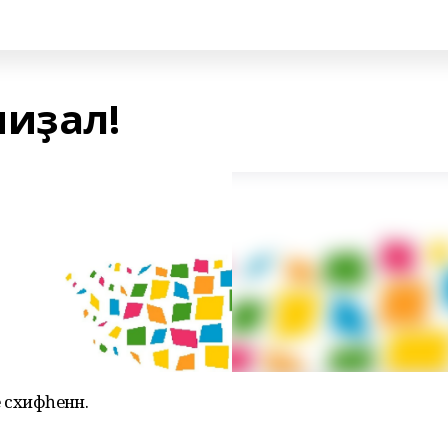
миҙал!
сәхифәһенән.