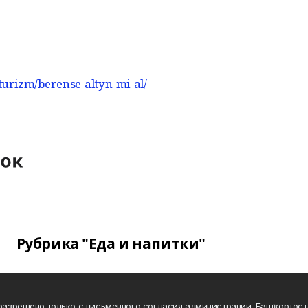
-turizm/berense-altyn-mi-al/
Рубрика "Еда и напитки"
а разрешено только с письменного согласия администрации. Башҡортос