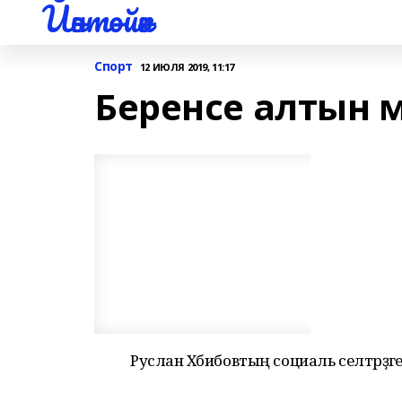
Йәнтөйәк
Спорт
12 ИЮЛЯ 2019, 11:17
Беренсе алтын 
Руслан Хәбибовтың социаль селтәрҙәге 