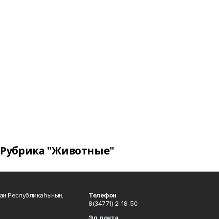
Рубрика "Животные"
тан Республикаһының
Телефон
8(34771) 2-18-50
Эл. почта