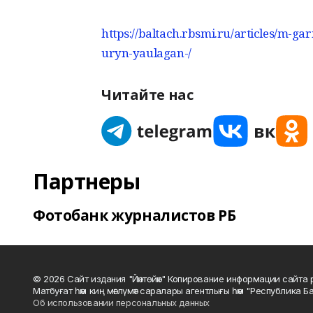
https://baltach.rbsmi.ru/articles/m-ga
uryn-yaulagan-/
Читайте нас
Партнеры
Фотобанк журналистов РБ
© 2026 Сайт издания "Йәнтөйәк" Копирование информации сайт
Матбуғат һәм киң мәғлүмәт саралары агентлығы һәм "Республика Ба
Об использовании персональных данных