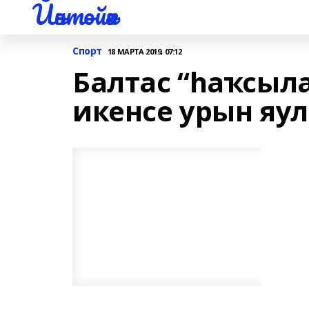
Йәнтөйәк
Спорт
18 МАРТА 2019, 07:12
Балтас “һаҡсыл
икенсе урын яу