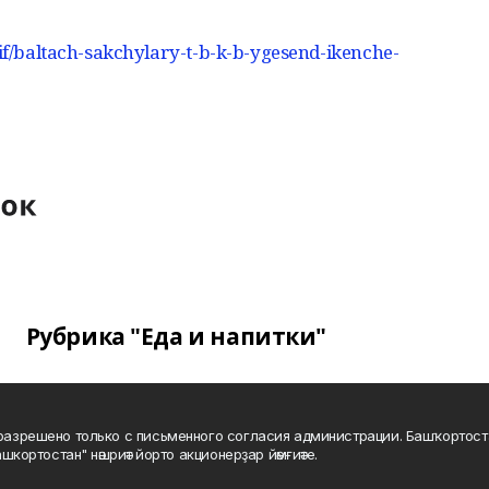
rif/baltach-sakchylary-t-b-k-b-ygesend-ikenche-
Рубрика "Еда и напитки"
а разрешено только с письменного согласия администрации. Башҡортос
шкортостан" нәшриәт йорто акционерҙар йәмғиәте.