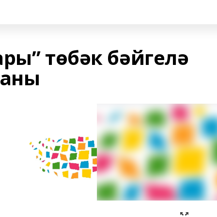
ары” төбәк бәйгелә
ланы