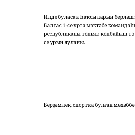
Илдең буласаҡ һаҡсыларын берләшт
Балтас 1-се урта мәктәбе команд
республиканың төньяк-көнбайыш тө
се урын яуланы.
Берҙәмлек, спортҡа булған мөхәббә