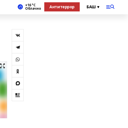
+16 °С
Антитеррор
Облачно