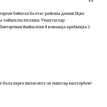
ергән бәйгелә Балтас районы данын Иҫке
аһы лайыҡлы яҡланы. Уҡыусылар
бәктәренән йыйылған 8 команда араһында 2-
т балаларға киләсәктә лә уңыштар килтерһен!