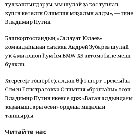
тулҡанлындарҙы, әммә шулай ҙа көс туплап,
күптән көтөлгән Олимпия миҙалын алды», — тине
Владимир Путин.
Башҡортостандың «Салауат Юлаев»
командаһынан сыҡҡан Андрей Зубарев шулай
уҡ 4 миллион һум һәм BMW X6 автомобиле менән
бүләкләнә.
Хәтерегеҙгә төшөрәбеҙ, алдан Өфө шорт-трексыһы
Семен Елистратовҡа Олимпия «бронзаһы» өсөн
Владимир Путин икенсе дәрәжә «Ватан алдындағы
ҡаҙаныштары өсөн» ордены миҙалын
тапшырҙы.
Читайте нас