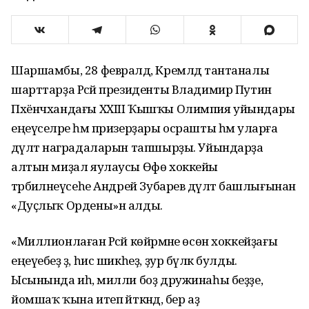
Шаршамбы, 28 февралдә, Кремлдә тантаналы
шарттарҙа Рәсәй президенты Владимир Путин
Пхёнчхандағы XXIII Ҡышҡы Олимпия уйындары
еңеүселәре һәм призерҙары осрашты һәм уларға
дәүләт наградаларын тапшырҙы. Уйындарҙа
алтын миҙал яулаусы Өфө хоккейы
тәрбиәләнеүсеһе Андрей Зубарев дәүләт башлығынан
«Дуҫлыҡ Ордены»н алды.
«Миллионлаған Рәсәй көйәрмәне өсөн хоккейҙағы
еңеүебеҙ ҙә, һис шикһеҙ, ҙур бүләк булды.
Ысынында иһә, милли боҙ дружинаһы беҙҙе,
йомшаҡ ҡына итеп әйткәндә, бер аҙ