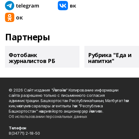
Партнеры
Фотобанк
Рубрика "Еда и
журналистов РБ
напитки"
© 2026 Сайт издания "Йәнтөйәк" Копирование информации
сайта разрешено только с письменного согласия
администрации. Башҡортостан Республикаһының Матбуғат һәм
киң мәғлүмәт саралары агентлығы һәм "Республика
Башкортостан" нәшриәт йорто акционерҙар йәмғиәте.
Об использовании персональных данных
Телефон
8(34771) 2-18-50