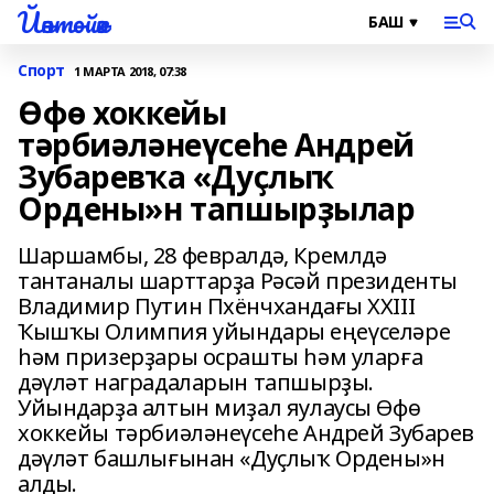
Йәнтөйәк
Спорт
1 МАРТА 2018, 07:38
Өфө хоккейы
тәрбиәләнеүсеһе Андрей
Зубаревҡа «Дуҫлыҡ
Ордены»н тапшырҙылар
Шаршамбы, 28 февралдә, Кремлдә
тантаналы шарттарҙа Рәсәй президенты
Владимир Путин Пхёнчхандағы XXIII
Ҡышҡы Олимпия уйындары еңеүселәре
һәм призерҙары осрашты һәм уларға
дәүләт наградаларын тапшырҙы.
Уйындарҙа алтын миҙал яулаусы Өфө
хоккейы тәрбиәләнеүсеһе Андрей Зубарев
дәүләт башлығынан «Дуҫлыҡ Ордены»н
алды.